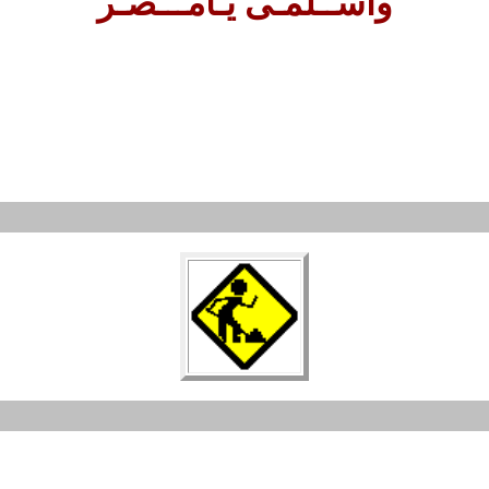
وأســلمـى يـامـــصـر