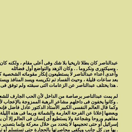
عبدالناصر كان بطلا تاريخيا بلا شك وفى أعلى مقام ، ولكنه 
وسيكتورى ونكروما . . وكان الزهد والتواضع أول فضائله .
وأعدى أعداء عبدالناصر لا يستطيعون إنكار مقوماته الشخصية كز
بعد ساعات قليلة ، وحيث الفساد تم تكريسه ويسد المنافذ ويست
هذا يختلف عبدالناصر عن الزعامات التى سبقته ولم توفق فى إحداث تغيير حقيقى .
لم يمت عبدالناصر برصاصة من الداخل لأن الحب الجارف للشعب ك
وكانوا يخفون فى داخلهم مشاعر الرهبة الممزوجة بالإعجاب لأنهم كانوا على يقين من إخلاص عبدالناصر وشدته فى الحق .
وبعضها إعلانا عن الفرحة العارمة والشماتة وربما فى هذه اللي
مفاهيم وروحا وشجاعة ولا يستطيع أى إنسان فى العالم إلا أن 
إسرائيل أو حتى تحجيمها لا يتحدد من خلال معركة وإنما بتصدير 
بها من كل جانب ويكفى محاصرتها بالحجارة حتى تستسلم أو ترحل .