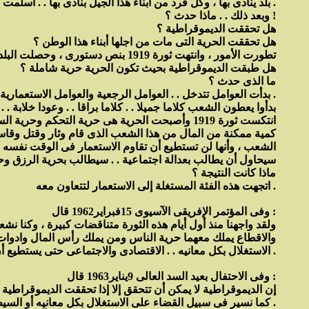
بلد ينادى بها ، وكل فرد من أبناء هذا الجيل بنادى بها . . أسلمت البلد قيادتها إلى زعمائها الذين اعتبرتهم أمناء على هذه الأهداف وهذه الآمال .
وبعد ذلك . . ماذا حدث ؟ !
هل تحققت الديموقراطية ؟
هل تحققت الحرية التى مات من اجلها أبناء هذا الوطن ؟
تطورت الأمور ، وانتهت ثورة 1919 بنص دستورى ، وحصلت البلد على على دستور 1923 . . هل طبّق الدستور حسب مواده ؟ وحسب أبوابه وبنوده ؟
هل طبقت الديموقراطية بحيث تكون الحرية حرية شاملة ؟
ما الذى حدث ؟
بدأت العوامل تتدخل . . العوامل الرجعية والعوامل الاستعمارية . . وبدأ أعوان الاستعمار يتآمرون مع الاستعمار على هذا الشعب .
بدأوا يعطون الشعب كلاما جميلا . . كلاما براقا . . وعودا خلابة . 
انتكست ثورة 1919 وأصبحت الحرية هى حرية التحكم
كمية ممكنة من المال من هذا الشعب الذى قام وثار وقتل وقاسى وج
الشعب ، وأنها لن تستطيع أن تقاوم الاستعمار فى الوقت نفسه .
سيحاول أن يطالب بعدالة اجتماعية . . سيطالب بحرية الرزق و
ماذا كانت النتيجة ؟
اتجهت هذه الفئة المستغلة إلى الاستعمار لتتعاون معه .
وفى المؤتمر الإفريقى الآسيوى 15فبراير1962 قال :
ولقد واجهنا منذ أول أيام هذه الثورة متناقضات كبيرة ، وكنا نش
والاقطاع يملك معهما حرية الناس ومن يملك رأس المال وادوات ال
الاستغلال بكل معانيه . . الاقتصادى والاجتماعى حتى يستطيع أن يباشر حريته السياسية .
وفى الاحتفال بعيد السد العالى 9يناير1963 قال :
إن الديموقراطية لا يمكن أن تتحقق إلا إذا تحققت الديموقراطية ا
كما نسير فى سبيل القضاء على الاستغلال بكل معانيه أو السيطرة الداخلية بكل مقوماتها .