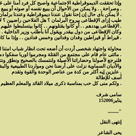
وإذا تحققت الديموقراطية الاجتماعية واصبح كل فرد آمنا على غ
وصراحة . . ولا يمكن من الأحوال أن يبيع نفسه أو صوته أو يبيع إرادته .
لا يمكن بأى حال إن إحنا نقول عندنا ديموقراطية وعندنا برلمان ونبص نلاقى الإقطاعى هو اللى بيروح البرلمان وصاحب رأس المال هو اللى بيروح البرلمان .
طيب إزاى الإقطاعى بيروح البرلمان ؟ هل الفلاحين راضيين ؟ لا
الإقطاعى يهددهم . . أو كانوا يقتلونهم . . كانوا بيتسلبطوا عليهم أو بيطردهم من البلد هو وعيلته . . ما كانش الفرد سيد نفسه ، فكان الفرد بيشعر أنه ائما مهدد فى يومه ومهدد فى غده .
وكان الإقطاعى من دول بيقدر ويقول أنا بأطلب وزير الداخلية . 
قيراط أو قيراطين وفدان وفدانين وخمس فدادين . . وإذا ما كانش يرضى يبيعها له بالسعر اللى هو عايزه كان يستخدم الحكم .
محاولة واجتهاد شخصى أردت أن أضعه تحت انظار شباب امتنا العر
مائتى عام قام على مجتمع من القتلة ومجرموا اوربا سفكوا دماء أصحاب الأرض الأصليين من الهنود الحمر واقامو البيت الأبيض على جماجم وجثث أكبر قبيلة من أصحاب الأرض الأصليين .
فلنرجع لأصولنا وحضاراتنا الأصيلة ولنتمسك بالصحيح ونطوّر ونت
والأديان السماوية نزلت على أرضنا نحن ومواردنا الطبيعية والبشر
عايزين إيه أكثر من كدة من عناصر الوحدة والقوة وتقدم .
آسف للإطالة
ولكم منى كل حب بمناسبة ذكرى ميلاد القائد والمعلم العظيم جمال عبد الناصر .
سامى شرف
15يناير2006
........."
إنتهى النقل
يحى الشاعر