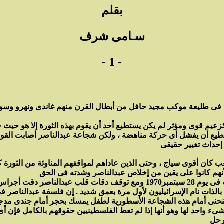
بقلم
سـامى شرف
- 1 -
كان فى طليعة موكب مجيد حافل من أبطال القرن منهم غاندى ونهرو وس
عيم قوى ومؤثر لم يكن يستطيع أحد أن يقوم بهذه الثورة إلا هو حيث ج
طيع أن يفشل أى حركة مناهضة ، ولكن شجاعة عبدالناصر أصابت القوى ال
ان أقوى سياج ، وحتى الذين عاداهم لمواقفهم المناوئة من الثورة كا
وكما قال العالم النفسى الكبير الأستاذ الدكتور عادل فاضل فإنه فى يوم 28 سبتم
لة بالذات نام الإسرائيليون لأول مرة بعمق شديد . إن فلسفة عبدالنا
ينحنى أمام هذه الشجاعة الأسطورية لطفل يمسك بحجر أمام جندى مدجج 
شىء واحد لها وهو أنها إذا لم تعط الفلسطينيين حقوقهم بالكامل فإن أ