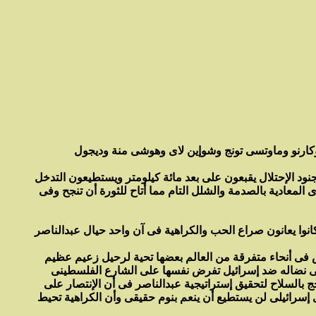
وكارنو وماوتسى تونج وشوإين لاى وهوشى منة وديجول
نود الإحتلال يقبعون على بعد مائة كيلومتر ويستطيعون التدخل
معادية بالصدمة والشلل التام مما أتاح للثورة أن تنجح وفى
نوا يعانون صراع الحب والكراهية فى آن واحد حيال عبدالناصر
بر1970 ومع توقف دقات قلب عبدالناصر دقت أجراس فى أنحاء متفرقة من العالم بعضها تحية لرحيل زعيم عظيم
صر فى نضاله ضد إسرائيل تفرض نفسها على الشارع الفلسطينى
بالسلاح لتحقيق إستراتيجية عبدالناصر فى أن الإنتصار على
ى إسرائيلى لن يستطيع أن ينعم بنوم حقيقى وأن الكراهية تحيط