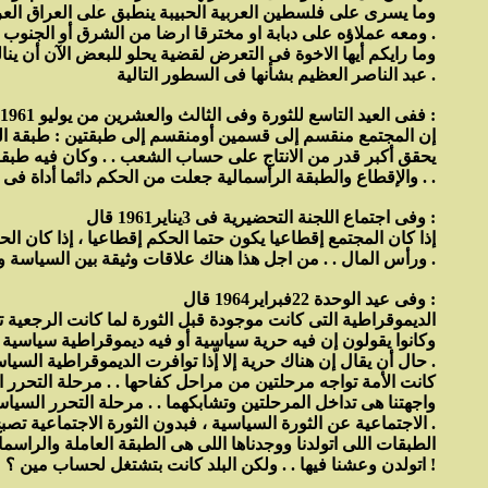
وما يسرى على فلسطين العربية الحبيبة ينطبق على العراق العرب
ومعه عملاؤه على دبابة او مخترقا ارضا من الشرق أو الجنوب سمحت انظمتها بتواجد القواعد والسيطرة على بترولها الذى هو بترول العرب وليس بترول العائلة او القبيلة الحاكمة .
وما رايكم أيها الاخوة فى التعرض لقضية يحلو للبعض الآن أن ين
عبد الناصر العظيم بشأنها فى السطور التالية .
ففى العيد التاسع للثورة وفى الثالث والعشرين من يوليو 1961 قال الرجل :
يحقق أكبر قدر من الانتاج على حساب الشعب . . وكان فيه طبقة 
والإقطاع والطبقة الرأسمالية جعلت من الحكم دائما أداة فى يدها لتحقيق أغراضها لحماية مصالحها ولاستغلال الأجراء ومنعهم من المطالبة بحقوقهم . .
وفى اجتماع اللجنة التحضيرية فى 3يناير1961 قال :
إذا كان المجتمع إقطاعيا يكون حتما الحكم إقطاعيا ، إذا كان ال
ورأس المال . . من اجل هذا هناك علاقات وثيقة بين السياسة والاقتصاد .
وفى عيد الوحدة 22فبراير1964 قال :
الديموقراطية التى كانت موجودة قبل الثورة لما كانت الرجعية ت
وكانوا يقولون إن فيه حرية سياسية أو فيه ديموقراطية سياسية 
حال أن يقال إن هناك حرية إلا إّذا توافرت الديموقراطية السياسية الاجتماعية .
كانت الأمة تواجه مرحلتين من مراحل كفاحها . . مرحلة التحر
واجهتنا هى تداخل المرحلتين وتشابكهما . . مرحلة التحرر السياس
الاجتماعية عن الثورة السياسية ، فبدون الثورة الاجتماعية تصبح الرجعية ويصبح الاقطاع والاحتكار وسيطرة رأس المال يصبحون جميعا دكتاتورية تتحكم فى الشعب وفى رقاب أبناء الشعب جميعا .
الطبقات اللى اتولدنا ووجدناها اللى هى الطبقة العاملة والراسم
اتولدن وعشنا فيها . . ولكن البلد كانت بتشتغل لحساب مين ؟ !