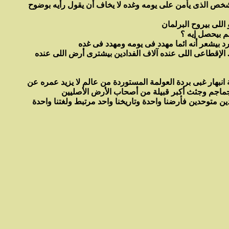
الشخص الذى يأمن على يومه وغده لا يخاف أن يقول رأيه بوضوح
م بيحصل إيه ؟
. الإقطاعى اللى عنده آلاف الفدادين بيشترى أرض اللى عنده
انبهار غبى بردة العولمة المستوردة من عالم لا يزيد عمره عن
ين متوحدين فأرضنا واحدة وتاريخنا واحد مرتبط ولغتنا واحدة