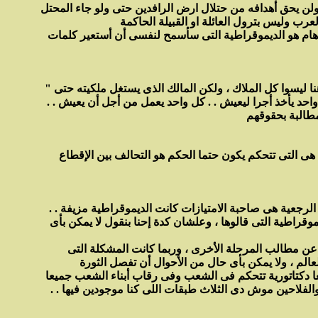
 ولن يحق أهدافه من حتلال ارض الرافدين حتى ولو جاء المحتل
نب هام هو الديموقراطية التى سأسمح لنفسى أن أستعير كلمات
" إن المجتمع منقسم إلى قسمين أومنقسم إلى طبقتين : طبقة الملاك والمستغلين وطبقة الأجراء ، والملاك المستغلون الذين أقصدهم هنا ليسوا كل الملاك ، ولكن المالك الذى يستغل ملكيته حتى
حد يأخذ أجرا ليعيش . . كل واحد يعمل من أجل أن يعيش . .
ة هى التى تتحكم يكون حتما الحكم هو التحالف بين الإقطاع
الرجعية هى صاحبة الامتيازات كانت الديموقراطية مزيفة . .
قراطية التى قالوها ، وعلشان كدة إحنا بنقول لا يمكن بأى
عن مطالب المرحلة الأخرى ، وربما كانت المشكلة التى
عالم ، ولا يمكن بأى حال من الأحوال أن تفصل الثورة
والفلاحين موش دى الثلاث طبقات اللى كنا موجودين فيها . .