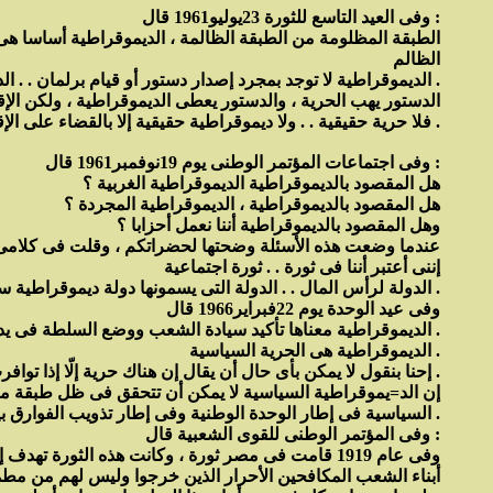
وفى العيد التاسع للثورة 23يوليو1961 قال :
الطبقة المظلومة من الطبقة الظالمة ، الديموقراطية أساسا هى 
الظالم
الديموقراطية لا توجد بمجرد إصدار دستور أو قيام برلمان . . الديموقراطية لا يحددها الدستور ولا يحددها البرلمان .
الدستور يهب الحرية ، والدستور يعطى الديموقراطية ، ولكن الإق
فلا حرية حقيقية . . ولا ديموقراطية حقيقية إلا بالقضاء على الإقطاع والاحتكار والاستغلال وسيطرة رأس المال .
وفى اجتماعات المؤتمر الوطنى يوم 19نوفمبر1961 قال :
هل المقصود بالديموقراطية الديموقراطية الغربية ؟
هل المقصود بالديموقراطية ، الديموقراطية المجردة ؟
وهل المقصود بالديموقراطية أننا نعمل أحزابا ؟
عندما وضعت هذه الأسئلة وضحتها لحضراتكم ، وقلت فى كلامى 
إننى أعتبر أننا فى ثورة . . ثورة اجتماعية
الدولة لرأس المال . . الدولة التى يسمونها دولة ديموقراطية سواء تبادلها هذا الحزب أو ذاك فهى عبارة عن دكتاتورية رأس المال .
وفى عيد الوحدة يوم 22فبراير1966 قال
الديموقراطية معناها تأكيد سيادة الشعب ووضع السلطة فى يد الشعب وتكريسها لخدمة أهداف الشعب .
الديموقراطية هى الحرية السياسية .
إحنا بنقول لا يمكن بأى حال أن يقال إن هناك حرية إلّا إذا توافرت الديموقراطية السياسية مع الديموقراطية الاجتماعية .
إن الد=يموقراطية السياسية لا يمكن أن تتحقق فى ظل طبقة من ا
السياسية فى إطار الوحدة الوطنية وفى إطار تذويب الفوارق بين الطبقات ، وفى العمل على تصفية الرجعية .
وفى المؤتمر الوطنى للقوى الشعبية قال :
أبناء الشعب المكافحين الأحرار الذين خرجوا وليس لهم من مطمع 