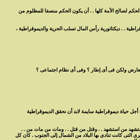
لحكم لصالح الأمة كلها . . أن يكون الحكم منصفا للمظلوم من
راطية . . ديكتاتورية رأس المال تسلب الحرية والديموقراطية ،
يعارض ولكن فى أى إطار ؟ وفى أى نظام اجتماعى ؟
 أجل حياة ديموقراطية سايمة لابد أن نحقق الديموقراطية
. . وفى عام 1919 قامت فى مصر ثورة ، وكانت هذه الثورة تهدف إلى حياة ديموقراطية سليمة ، وكانت الثورة تنادى بالاستقلال التام ، واستشهد من استشهد . . وقتل من قتل . . ومات من مات من
 التى كانت تنادى بها البلاد من الشمال إلى الجنوب . كان كل