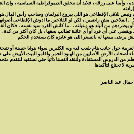
ده ، وآمنا على رزقه ، فلابد أن تتحقق الديموقراطية السياسية ، وان 
 . . الفلاحين مش راضيين ، لكن لو الفلاحين ما ادوش الإقطاعى أصواته
. ويقضى على أى فرد أو أى عائلة تطالب بحقها ، بل كان أكثر من كدة . 
بية حول جانب هام يلعب فيه وبه الكثيرين سواء بنوايا حسنة أو نتيجة 
علم من الدروس المستفادة ولننقد انفسنا ذاتيا حتى نستفيد لنتقدم متحد
ية لا تحتاج لتأكيدها