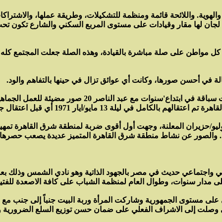
والهوية. واللائحة قائمة ومنظمة للتشكيلات، وطريقة عملها، والاشتراكا
جان لها مقار وقيادات على مستوى المربع السكني والشارع تكون تحت م
ان كل مواطن على صلة مباشرة بالقيادة، وهذه الصلة جعلت المجتمع كله
الة في أحسن صورها، وكانت أي عوائق تزال في حينها بالتفاهم والود.
وكانت منطقة شرق القاهرة تعتبر الرائدة في هذا المجال، و
أي قبل اعتقال جميع من قدموا للمحاكمة في انقلاب مايو/ايار 1971.
ة يوليو/حزيران المعلنة، وجهت أول أقوى ضربة لمنطقة شرق القاهرة تمه
اً. والصور عن نشاط منطقة شرق القاهرة المتميز عديدة يصعب حصرها.
ي واجتماعي حديث في مصر بالجهود الذاتية وهو نادي الشمس وذلك بعد
لى مدار سنوات، وطوال العام لمنظمة الشباب على كافة الاصعدة للفتيا
ى مستوى الجمهورية وشاركت المرأة وربة البيت جنباً إلى جنب مع اسا
تى وصلت إلى الاشراف الفعلي على ضمان حسن توزيع السلع الضرورية و