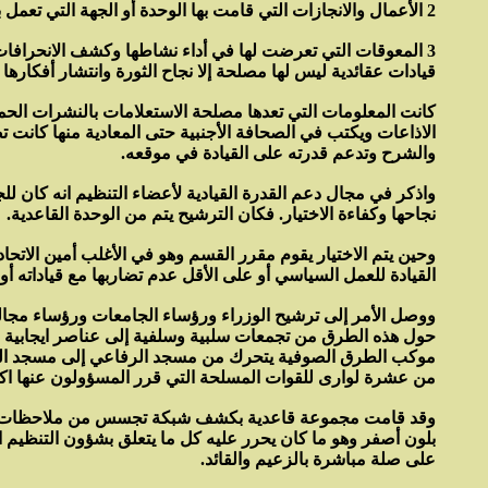
2 الأعمال والانجازات التي قامت بها الوحدة أو الجهة التي تعمل بها.
3 المعوقات التي تعرضت لها في أداء نشاطها وكشف الانحرافات 
قيادات عقائدية ليس لها مصلحة إلا نجاح الثورة وانتشار أفكارها و
كانت المعلومات التي تعدها مصلحة الاستعلامات بالنشرات الحم
الاذاعات ويكتب في الصحافة الأجنبية حتى المعادية منها كانت
والشرح وتدعم قدرته على القيادة في موقعه.
واذكر في مجال دعم القدرة القيادية لأعضاء التنظيم انه كان لل
نجاحها وكفاءة الاختيار. فكان الترشيح يتم من الوحدة القاعدية.
وحين يتم الاختيار يقوم مقرر القسم وهو في الأغلب أمين الاتحا
القيادة للعمل السياسي أو على الأقل عدم تضاربها مع قياداته أو
ووصل الأمر إلى ترشيح الوزراء ورؤساء الجامعات ورؤساء مجالس
حول هذه الطرق من تجمعات سلبية وسلفية إلى عناصر ايجابية نش
موكب الطرق الصوفية يتحرك من مسجد الرفاعي إلى مسجد الحسي
من عشرة لوارى للقوات المسلحة التي قرر المسؤولون عنها اكتفا
وقد قامت مجموعة قاعدية بكشف شبكة تجسس من ملاحظات عابر
بلون أصفر وهو ما كان يحرر عليه كل ما يتعلق بشؤون التنظي
على صلة مباشرة بالزعيم والقائد.