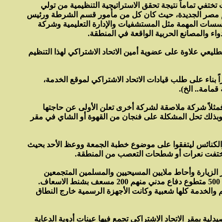
ت تختفي تماماً نتيجة تحقق الاستراتيجية التنظيمية من تولي
ي قسم مصر الجديدة، حيث كان كل من مأمور قسم الشرطة ورئيس
ؤسسات المهمة مثل المستشفيات والإدارة التعليمية وشركة
اء والمصانع الحربية الواقعة في المنطقة.
يعي علاوة على عضوية أمين الاتحاد الاشتراكي لهذا التنظيم
ناء على طلب قيادات الاتحاد الاشتراكي لموقع الخدمة،
مامة.. الخ).
، فمثلاً شركة ملاصقة لشركة أخرى تعلن الأولى عن حاجتها
 وبذلك تحل المشكلة على فنجان من القهوة أو الشاي في مقر
 والكنائس ليتفقوا على موضوع خطبة الجمعة ووعظ الأحد بحيث
 واختفت نعرات أو شطحات التعصب من المنطقة.
ّر الزيارة وأحاط ملايين المسيحيين والمسلمين المتجمعين
لانتظار لحظة التجلي بالرعاية الكاملة حيث أخلى الجاراج المواجه للكنيسة وصفت الكراسي بالآلاف، وكان يقوم على الحراسة والخدمة 500 متطوع دفاع مدني منهم 200 مسعف بشنط الاسعاف.
م والخدمة كلها شعبية وكانت الأجهزة الرسمية خارج النطاق
ة بمقر الاتحاد الاشتراكي تجمع فيها عينات أدوية الدعاية