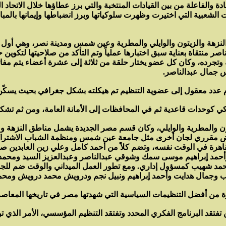
ة والفاعلة من بين القيادات المنتخبة والتي برز عطاؤها خلال الاتحاد ا
 الشعبية التي اختيرت وظهرت سلوكياتها وبرز انضباطها وإيمانها بال
ر منتقاة بعناية سبق اختبارها عملياً وتم التأكد من صلاحيتها لتكوين 
جرده، وكان كل عضو يختار حلقة من ثلاثة إلى عشرة أعضاء يتم مفاتح
جمال عبدالناصر.
ضمام عدد معقول إلى عضوية التنظيم تم هيكلته بشكل جغرافي بحيث يس
راكي كوحدات قاعدية ثم في المحافظات إلى الأمانة العامة، ومن ثم ت
ون والمطرية والوايلي، وكان قسم مصر الجديدة يشمل مناطق النزهة
ض مقرري لجان أخرى مثل جامعة عين شمس ومنظمة الشباب الاشتراك
اهرة في الوقت نفسه، وتضم كلاً من أحمد كامل وعلي زين العابدين 
أحمد إبراهيم موسى سمك وشوقي عبدالناصر وعبدالعزيز السيد ومحمد
حمد شهيب كمسؤول إداري. ومع تطور العمل الميداني والوقت ضم للجنة
 وجمال هدايت وأحمد إبراهيم ونبيل نجم ودرويش محمد درويش ومح
رة من أفضل التنظيمات السياسية التي شهدتها مصر في تاريخها المعاصر
تفتقد البرنامج الفكري المحدد وتفتقد التنظيم المؤسسي، الأمر الذي ت