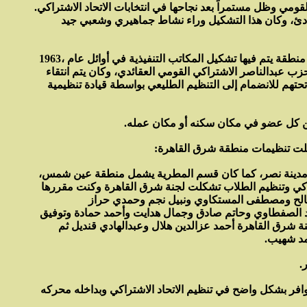
لقومي وظل مستمراً بعد نجاحها في انتخابات الاتحاد الاشتراكي.
مبادئ، وكان هذا التشكيل وراء نشاط جماهيري وشعبي جيد
وكانت منطقة شرق القاهرة وهي تشمل اقسام مصر الجديدة والنزهة والزيتون والوايلي والمطرية وعين شمس ومدينة نصر، وهي أول منطقة يتم فيها تشكيل المكاتب التنفيذية في أوائل عام ،1963
حزب عبدالناصر الاشتراكي القومي العقائدي، وكان يتم انتقاء
تهم للانضمام إلى التنظيم الطليعي بواسطة قيادة تنظيمية
كّن كل عضو في مكان سكنه أو مكان عمله.
شكلت تنظيمات منطقة شرق القاهرة:
 ومدينة نصر، كما كان قسم المطرية يشمل منطقة عين شمس،
ي وتنظيم الطلاب تشكلت لجنة شرق القاهرة وكنت مقررها
صالح ومصطفى المستكاوي ونبيل نجم وحمدي حراز
 الصفطاوي وحاتم صادق وجمال هدايت وأحمد حمادة وتوفيق
 شرق القاهرة أحمد عزالدين هلال وعبدالهادي قنديل ثم
مد شهيب.
.
وافر بشكل واضح في تنظيم الاتحاد الاشتراكي وبداخله محركه