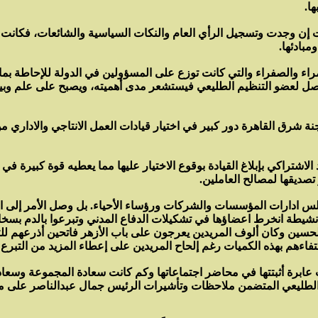
إن وجدت وتسجيل الرأي العام والنكات السياسية والشائعات، فكانت الق
مبادئها.
راء والصفراء والتي كانت توزع على المسؤولين في الدولة للإحاطة بما
 تصل لعضو التنظيم الطليعي فيستشعر مدى أهميته، ويصبح على علم وبي
جنة شرق القاهرة دور كبير في اختيار قيادات العمل الانتاجي والاداري 
د الاشتراكي بإبلاغ القيادة بوقوع الاختيار عليها مما يعطيه قوة كبيرة
 تصديقها لمصالح العاملين.
 ادارات المؤسسات والشركات ورؤساء الأحياء. بل وصل الأمر إلى اختي
يطة انخرط اعضاؤها في تشكيلات الدفاع المدني وتبرعوا بالدم بسخاء، 
ن وكان ألوف المريدين يعرجون على باب الأزهر فاتحين أذرعهم للتب
ءهم بهذه الكميات رغم إلحاح المريدين على إعطاء المزيد من التبرع ب
ة أثبتتها في محاضر اجتماعاتها وكم كانت سعادة المجموعة وسعاد
م الطليعي المتضمن ملاحظات وتأشيرات الرئيس جمال عبدالناصر على 