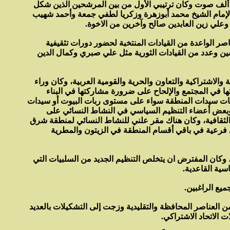
ئة ألف صوت وكان ترتيبي الأول من بين المرشحين الذين شكل
الإمام الشيخ محمد أبوزهرة وزكريا لطفي جمعة وأحمد شهيب
لي زين العابدين صالح وآخرين من الاخوة.
اصر الواعدة من القيادات المنتخبة لحضور دورات تثقيفية
قفين وعدد من القيادات الثورية مثل علي صبري وكمال الدين
والاشتراكية والتعاون والحرية والقومية العربية، وكان وراء
 في المجتمع والإلحاح على ضرورة مشاركتها في البناء
ليات سيدات المنطقة سواء على مستوى ربات البيوت أو سيدات
 وبعض أعضاء التنظيم السياسي في النشاط النسائي على
ثقافية، وكان هناك مقر علني للنشاط النسائي لمنطقة شرق
فرعية في باقي أقسام المنطقة في الزيتون والمطرية
ي، وكان المفترض ان يتخلص التنظيم الجديد من السلبيات التي
سية القاعدية.
ميع الراغبين.
ن العناصر المحافظة والتقليدية وزجت إلى التشكيلات بالعديد
ت الاتحاد الاشتراكي.