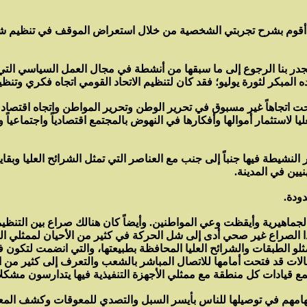
أقوم بشرح تجربتي الشخصية من خلال استعراض الموقف في تنظيم شرق 
در بنا الرجوع إلى ما سبقها من أنشطة في مجال العمل السياسي التي ك
أييده المبكر لثورة يوليو؛ فقد كان لتنظيم الاتحاد القومي اتجاه فكري و
وضحت اتجاهاً غير مسبوق في تحرير الوطن وتحرير المواطن واتجاه اقتص
لاستثمار أموالها وأفكارها في النهوض بالمجتمع اقتصادياً واجتماعياً 
لنشيطة فيها جنباً إلى جنب مع العناصر التي تمثل الشرائح العليا وبقاي
يين في المدينة.
ودة.
اهيرية وأيقظت وعي المواطنين. وأيضاً كان هنالك صراع بين التنظيما
ا الصراع غير صحي أدى إلى شل الحركة في كثير من الأحيان لممثلي ال
 الطبقات والشرائح العليا المحافظة بطبيعتها، والتي انضمت لتكون 
جالات قد فتحت أمامها للاتصال المباشر بالشعب والتعرف إلى كثير من
تجتمع قيادات كل منطقة مع ممثلي الأجهزة التنفيذية فيها يتدارسون مش
اسهامهم في توصيلها للناس بأيسر السبل والتصدي للمعوقات وكشف الم