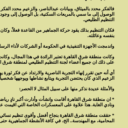
فالفكر محدد بالميثاق، وبيانات عبدالناصر، والزعيم محدد الفكر 
الوصول إلى ما سمي بالمربعات السكنية، بل الوصول إلى وجود ل
التنظيم الطليعي.
فكان التنظيم بذلك يقود حركة الجماهير من القاعدة فعلاً، وك
بنفسه وعائلته.
واندمجت الأجهزة التنفيذية في الحكومة أو الشركات لأداء الرس
على ذلك ان جميع أعضاء لجنة التنظيم الطليعي لمنطقة شرق القاهرة تم اعتقالهم بالكامل في ليلة 13 مايو/ايار 1971 
أي أنه حين تقرر إنهاء التجربة الناصرية والارتداد عن فكر ثور
الزعيم الذي كان يحتضن التجربة ويتابع نشاطها ويوجهها شخصي
والأمثلة عديدة نذكر منها على سبيل المثال لا الحصر:
* ان منطقة شرق القاهرة أقامت وانشأت وأدارت أكبر نادٍ رياض
ونادي الغابة. هذا علاوة على المعسكرات الخاصة التي اقيمت ع
* حققت منطقة شرق القاهرة بنجاح أفضل وأقوى تنظيم نسائي عل
المحامية، مع المهندسة.. الخ، في كافة الأنشطة الجماهيرية ح