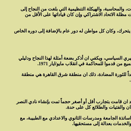
ت، والمحاسبة، والهيكلة التنظيمية التي بلغت من النجاح إلى
ظلة الاتحاد الاشتراكي وإن كان قياداتها على الأقل من
 يتحرك، وكان كل مواطن له دور عام بالإضافة إلى دوره الخاص
كانت سباقة في ابتداع'سنوات مع عبد الناصر 20 صور مضيئة للعمل الجماهيري السياسي، ويكفي ان أذكر بضعة أمثلة لهذا النجاح ودليلي
يداً للثورة المضادة، ذلك ان منطقة شرق القاهرة هي منطقة
 ان قامت بتجارب أقل أو أصغر حجماً تمت بإنشاء نادي النصر
ن والفتيات والطلائع كل على حدة.
تذة الجامعة ومدرسات الثانوي والاعدادي مع الطبيبة، مع
الخدمات بعدالة إلى مستحقيها.