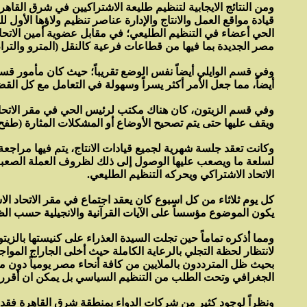
ومن النتائج الايجابية لتنظيم طليعة الاشتراكيين في شرق القاهرة 
قيادة مواقع العمل والانتاج والإدارة عناصر تنظيم ولاؤها ال
الحي أعضاء في التنظيم الطليعي؛ في مقابل عضوية أمين الاتحا
مصر الجديدة بما فيها من قطاعات فرعية كالنقل (المترو والترا
وفي قسم الوايلي أيضاً نفس الوضع تقريباً؛ حيث كان مأمور قسم
أيضاً، مما جعل الأمر أكثر يسراً وسهولة في التعامل مع كل القضاي
وفي قسم الزيتون، كان هناك مكتب لرئيس الحي في مقر الاتحاد 
ويقف عليها حتى يتم تصحيح الأوضاع أو المشكلات المثارة (طفح م
وكانت تعقد جلسة شهرية لجميع قيادات الانتاج، يتم فيها مراجعة 
لسلعة ما ويصعب عليها الوصول إلى ذلك لظروف العملة الصعبة م
الاتحاد الاشتراكي ويحركه التنظيم الطليعي.
كل يوم ثلاثاء من كل اسبوع كان يعقد اجتماع في مقر الاتحاد 
يكون الموضوع مؤسساً على الآيات القرآنية والانجيلية حسب ا
ومما أذكره تماماً حين تجلت السيدة العذراء على كنيستها بالزي
بحيث ظل المترددون بالملايين من كافة أنحاء مصر يومياً دون م
الجغرافي وتحت الطلب من التنظيم السياسي بل يمكن ان أقرر 
ونظراً لوجود كثير من شركات الدواء بمنطقة شرق القاهرة فقد قا