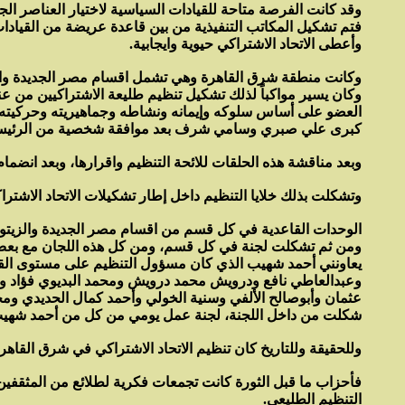
وقد كانت الفرصة متاحة للقيادات السياسية لاختيار العناصر الجاد
فتم تشكيل المكاتب التنفيذية من بين قاعدة عريضة من القيادات
وأعطى الاتحاد الاشتراكي حيوية وايجابية.
وكان يسير مواكباً لذلك تشكيل تنظيم طليعة الاشتراكيين من عناص
العضو على أساس سلوكه وإيمانه ونشاطه وجماهيريته وحركيته وت
كبرى علي صبري وسامي شرف بعد موافقة شخصية من الرئيس 
وبعد مناقشة هذه الحلقات للائحة التنظيم واقرارها، وبعد ان
وتشكلت بذلك خلايا التنظيم داخل إطار تشكيلات الاتحاد الاشت
الوحدات القاعدية في كل قسم من اقسام مصر الجديدة والزيت
ومن ثم تشكلت لجنة في كل قسم، ومن كل هذه اللجان مع بع
يعاونني أحمد شهيب الذي كان مسؤول التنظيم على مستوى الق
وعبدالعاطي نافع ودرويش محمد درويش ومحمد البديوي فؤاد و
عثمان وأبوصالح الألفي وسنية الخولي وأحمد كمال الحديدي وم
شكلت من داخل اللجنة، لجنة عمل يومي من كل من أحمد شهيب
وللحقيقة وللتاريخ كان تنظيم الاتحاد الاشتراكي في شرق القاه
فأحزاب ما قبل الثورة كانت تجمعات فكرية لطلائع من المثقفين 
التنظيم الطليعي.