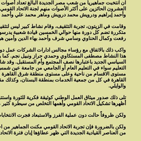
ان انتخبت جماهيرياً من شعب مصر الجديدة البالغ تعداد أصوات
العشرون الحائزين على أكثر الأصوات منهم لجنة الاتحاد القو
وأحمد إبراهيم ودرويش محمد درويش وماهر محمد علي وأحمد طل
وقامت في الزيتون، تجربة التثقيف، وقام نشاط كبير ليس لتثقيف
متكررة تضم كل دورة منها حوالي الخمسين قيادة شعبية يدرسون بر
رفعت وكمال الحناوي وسامي شرف وأحمد بهاء الدين وأمين هوي
واكب ذلك بالاتفاق مع رؤساء مجالس ادارات الشركات عمل دورات ت
هذا النشاط مصطفى المستكاوي وحمدي حراز ونبيل نجم. كما واك
السياسي الجديد باعتبارها نصف المجتمع وأم المستقبل. وقد 
التعليم سواء في التعليم العام أو الجامعي من جامعة عين شم
مستوى الاقسام من ناحية وعلى مستوى منطقة شرق القاهرة من
القاهرة في كل من جمعية الخدمات بمنطقة البستان، وكذلك مق
والوايلي.
تلى ذلك صدور ميثاق العمل الوطني كوثيقة فكرية للثورة واستتبع
أظهرها تشكيل الاتحاد القومي وأهمها التخلص من سيطرة كثير من
ولكن ظروفاً حالت دون عملية الفرز والاستبعاد فجرت الانتخابات
ولكن بالضرورة فإن تجربة الاتحاد القومي مكنت الجماهير من اجر
من العناصر القيادية الجديدة التي ظهر عطاؤها إبان فترة الاتحا