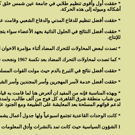
* حققت أول وأقوى تنظيم طلابي في جامعة عين شمس خلق كوا
أشكاله وميوله إلى هذه الحركة.
* حققت أفضل تنظيم للدفاع المدني والدفاع الشعبي وقامت عن
* حققت أفضل النتائج في الحلول الذاتية بجهد الأعضاء سواء بتجمي
للإنتاج.
* تصدت لبعض المحاولات للتحرك المضاد أثناء مؤامرة الاخوان المس
* كما تصدت لمحاولات التحرك المضاد بعد نكسة 1967 ونجحت في إحباط بعض هذه المحاولات.
* حققت أفضل نتائج في التبرع بالدم حيث مولت القوات المسلحة
* حققت أفضل خدمة لأسر المهجرين وأسر المجندين وأسر الشهد
* وبهذه المناسبة فإنه من المفيد ان أتعرض هنا لما قامت به ق
من شباب منطقة شرق القاهرة، كل فوج من ألف طالب، ولمدة شهر
لدعم قواتهم المسلحة بعد المعايشة على الطبيعة ومع الجنود عل
* كانت الوحدات القاعدية تجتمع اسبوعياً ولها جدول أعمال يشم
1 الشؤون السياسية حيث كانت تمد بالنشرات وأدق المعلومات ليكون العضو على بينة ومعرفة بمجرى الأحداث وقادر على التحليل والنقد وإبداء رأيه على أساس من المعرفة.