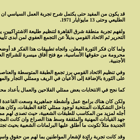
قد يكون من المفيد حتى يكتمل شرح تجربة العمل السياسي ان 
الطليعي وحتى 13 مايو/ايار 1971.
ولفهم تجربة منطقة شرق القاهرة لتنظيم طليعة الاشتراكيين، يج
التحرير ثم الاتحاد القومي بديلاً عن التجمع العفوي لمن أبدى ت
ولما كان فكر الثورة المعلن، واتجاه تطبيقات هذا الفكر قد أ
محرومة من حقوقها الأساسية، مع فتح آفاق ميسرة للشرائح العليا 
الأجنبية.
وفي تنظيم الاتحاد القومي برز تجمع الطبقة المتوسطة والعناصر ا
على الثورة بالإضافة إلى الأعيان في الريف وممثلي التجار والمهن
كما نجح في الانتخابات بعض ممثلي الفلاحين والعمال بأعداد محد
ولكن كان هناك برامج عمل وأنشطة جماهيرية وسعت القاعدة الجم
داخل التشكيلات المنتخبة لوجود ممثلي كافة الطبقات، وكان هذ
أجله لمزيد من المكاسب للطبقات الشعبية، حيث تصدى لهم ممثلو
جهد القيادات المهنية والمثقفة وسط هذا الصراع وان كانت الم
الجديدة مثلاً تكونت ما أطلق عليها البرلمانات الشعبية بحيث 
وقد كانت تجربة رائدة لإشعار المواطنين بما لهم من حقوق و