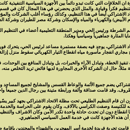
ان الخلافات التي كانت تبدو دائماً بين الأجهزة السياسية التنفيذية كان
أول للتنظيم فكراً وقيادة. والمثل الذي يحضرني في هذا المجال كان ف
د الاشتراكي أيضاً في هذا التنظيم، وكذلك رؤساء أغلب الشركات والم
م الأبيض) والكهرباء والمياه والإسكان وشركة مصر للطيران وشركة الدو
 الشرطة ورئيس الحي ومدير المنطقة التعليمية أعضاء في التنظيم الطل
ا المثارة جماهيرياً وسياسياً وهكذا.
الاشتراكي، يوجد فيه بصفة مستمرة مساعد لرئيس الحي، يتحرك فوراً ب
جاري انفجار مأسورة مياه انقطاع التيار الكهربائي سقوط منزل إزالة ق
تنفيذ الخطة، وتبادل الآراء والخبرات، بل وتبادل المنافع بين الوحدات
ثلاً، حال ان الشركة الأخرى المجاورة لديها فائض تريد التخلص منه،
الاشتراكي يضم جميع الأئمة والوعاظ القسس والمشايخ لجميع المساجد
لظروف. وقد قامت صداقة وألفة ورابطة متينة بين رجال الدين جميعاً
تون ان قام التنظيم الطليعي تحت مظلة الاتحاد الاشتراكي بجهد كبير يس
ا انقطاع دون ان تحدث حادثة واحدة تكدر الأمن وكان الاشراف والتنظي
أن هذه الأجهزة كانت في خدمة العمل السياسي الجماهيري.
مت تجربة فريدة لخدمة أسر المهجرين والشهداء والمجندين بإقامة صيدلي