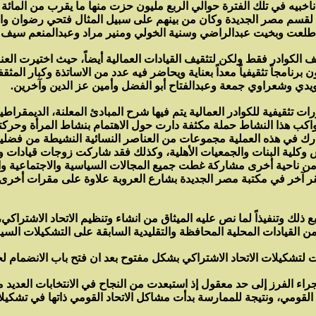
 ناخبيه في تلك الفترة حوالي الربع مليون حزت منها ما يقرب من الما
مي لقسم مصر الجديدة وكان من بينهم على سبيل المثال فتحي رضوان و
عت وبخيت عبدالراضي وسنية الخولي ومنير مراد وعبدالمنعم سيف وع
 الكوادر فقط ولكن لتثقيف القيادات العمالية أيضاً، حيث اختيرت العن
نامجاً تثقيفياً معداً بعناية ويحاضر فيه عدد من الاساتذة وكبار المث
دي وشعراوي جمعة وعبدالفتاح أبو الفضل وأمين عز الدين وآخرين.
ثقيفية للكوادر العمالية يتم فيها شرح المبادئ المعلنة، الديمقراطية 
ب هذا النشاط حملة مكثفة دارت حول الاهتمام بنشاط المرأة وحركتها
شارك في هذه العملية مجموعات من العناصر النسائية النشيطة من فض
س وكلية البنات والجمعيات الأهلية، وكذلك فقد شاركت زوجات قيادات
 ناحية أخرى مشاركة غطت جميع المجالات السياسية والاجتماعية وال
ر آخر في مكتبة مصر الجديدة بشارع العروبة علاوة على مقرات أخرى 
 ذلك وتنفيذاً لما نص عليه الميثاق من انشاء وتنظيم الاتحاد الاشتراك
 القيادات المحلية المحافظة والتقليدية السابقة على التشكيلات السيا
 لتشكيلات الاتحاد الاشتراكي بشكل مفتوح بعد ان فتح باب الانضمام لج
اء الفرز إلى حد معقول إذ استبعدت من النجاح في الانتخابات العديد م
د القومي، ونتيجة للممارسة بدأت مشاكل الاتحاد القومي ذاتها في تشكيلا