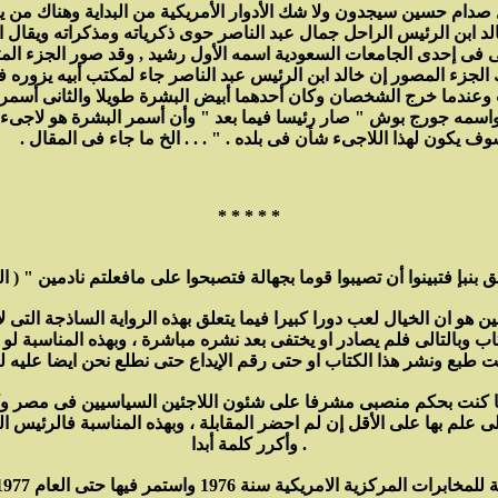
صدام حسين سيجدون ولا شك الأدوار الأمريكية من البداية وهناك من ي
 ابن الرئيس الراحل جمال عبد الناصر حوى ذكرياته ومذكراته ويقال ا
قى فى إحدى الجامعات السعودية اسمه الأول رشيد , وقد صور الجزء الم
 الجزء المصور إن خالد ابن الرئيس عبد الناصر جاء لمكتب أبيه يزوره
 وعندما خرج الشخصان وكان أحدهما أبيض البشرة طويلا والثانى أسمر ا
 واسمه جورج بوش " صار رئيسا فيما بعد " وأن أسمر البشرة هو لاجىء 
 يكون لهذا اللاجىء شأن فى بلده . " . . . الخ ما جاء فى المقال .
* * * * *
و ان الخيال لعب دورا كبيرا فيما يتعلق بهذه الرواية الساذجة التى ل
ب وبالتالى فلم يصادر او يختفى بعد نشره مباشرة ، وبهذه المناسبة لو ي
ما كنت بحكم منصبى مشرفا على شئون اللاجئين السياسيين فى مصر وك
ى علم بها على الأقل إن لم احضر المقابلة ، وبهذه المناسبة فالرئيس 
وأكرر كلمة أبدا .