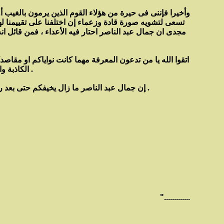
وأخيرا فإننى فى حيرة من هؤلاء القوم الذين يرمون بالغيب أ
تسعى لتشويه صورة قادة وزعماء إن اختلفنا على تقييمنا له
مجدى ان جمال عبد الناصر احتار فيه الأعداء ، فمن قائل انه
اتقوا الله يا من تدعون المعرفة مهما كانت نواياكم او مق
الكاذبة والعارية عن الصحة تماما ، ولا تخدم إلا أعداء الأمة العربية والإسلامية على حد سواء .
إن جمال عبد الناصر ما زال يخيفكم حتى بعد رحيله بسبعة وثلاثين عاما ، وسيظل يخيفكم ويرعبكم ايها المرتعشون المترددون لأنه لا يصح إلا الصحيح وإن طال الزمن .
............."