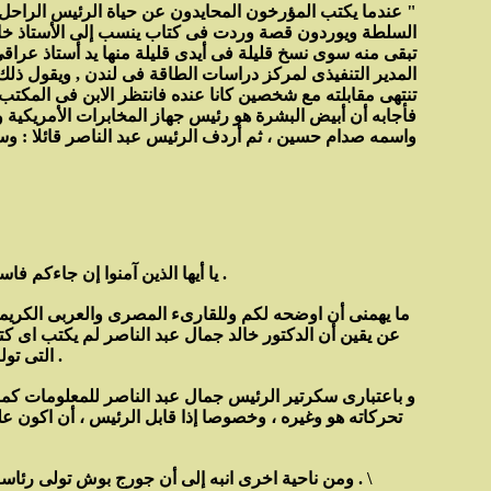
" عندما يكتب المؤرخون المحايدون عن حياة الرئيس الراحل 
السلطة ويوردون قصة وردت فى كتاب ينسب إلى الأستاذ خالد
تبقى منه سوى نسخ قليلة فى أيدى قليلة منها يد أستاذ عرا
المدير التنفيذى لمركز دراسات الطاقة فى لندن , ويقول ذلك
تنتهى مقابلته مع شخصين كانا عنده فانتظر الابن فى المكتب
فأجابه أن أبيض البشرة هو رئيس جهاز المخابرات الأمريكية
واسمه صدام حسين ، ثم أردف الرئيس عبد الناصر قائلا : وسوف
" يا أيها الذين آمنوا إن جاءكم فاسق بنبإ فتبينوا أن تصيبوا قوما بجهالة فتصبحوا على مافعلتم نادمين " ( الحجرات 6 ) ، صدق الله العظيم .
ما يهمنى أن اوضحه لكم وللقارىء المصرى والعربى الكريمين ه
عن يقين أن الدكتور خالد جمال عبد الناصر لم يكتب اى كتا
التى تولت طبع ونشر هذا الكتاب او حتى رقم الإيداع حتى نطلع نحن ايضا عليه للإستزادة .
و باعتبارى سكرتير الرئيس جمال عبد الناصر للمعلومات ك
تحركاته هو وغيره ، وخصوصا إذا قابل الرئيس ، أن اكون عل
ومن ناحية اخرى انبه إلى أن جورج بوش تولى رئاسة للمخابرات المركزية الامريكية سنة 1976 واستمر فيها حتى العام 1977 أى بعد رحيل الرئيس جمال عبد الناصر بسنوات ستة . \