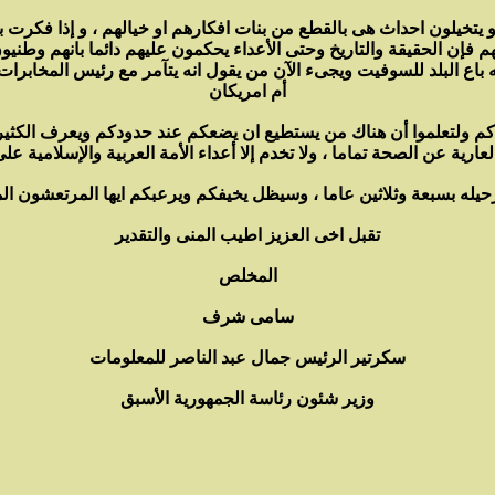
و يتخيلون احداث هى بالقطع من بنات افكارهم او خيالهم ، و إذا فكرت ب
م فإن الحقيقة والتاريخ وحتى الأعداء يحكمون عليهم دائما بانهم وطن
 باع البلد للسوفيت ويجىء الآن من يقول انه يتآمر مع رئيس المخابرات 
أم امريكان
اصدكم ولتعلموا أن هناك من يستطيع ان يضعكم عند حدودكم ويعرف الكثي
تقبل اخى العزيز اطيب المنى والتقدير
المخلص
سامى شرف
سكرتير الرئيس جمال عبد الناصر للمعلومات
وزير شئون رئاسة الجمهورية الأسبق