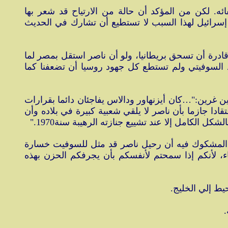
ائه. لكن من المؤكد أن حالة من الارتياح قد شعر بها
إن إسرائيل لهذا السبب لا تستطيع أن تشارك في الحديث
قادرة أن تسحق بريطانيا، ولو أن ناصر استقل بمصر لما
د السوفيتي ولم تستطع كل جهود روسيا أن تضعفنا كما
ن غرين:"…كان أيزنهاور ودالاس يفاجئان دائما بقرارات
تقادا جازما بأن ناصر لا يلقي شعبية كبيرة في بلاده وأن
لكامل إلا عند تشييع جنازته الرهيبة سنة1970."
غير المشكوك فيه أن رحيل ناصر قد مثل للسوفيت خسارة
ء، لأنكم إذا سمحتم لأنفسكم بأن يجرفكم الحزن بهذه
يط إلي الخليج.
.