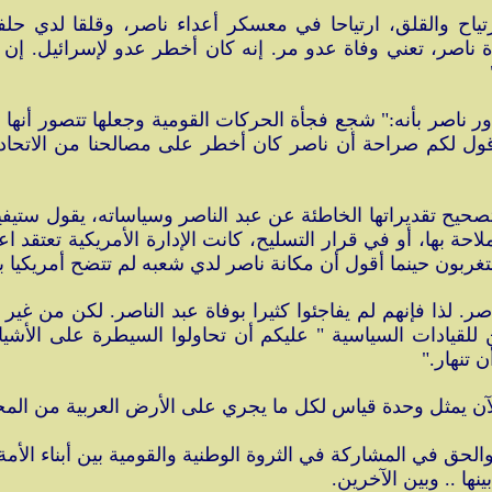
ياح والقلق، ارتياحا في معسكر أعداء ناصر، وقلقا لدي حلف
وفاة ناصر، تعني وفاة عدو مر. إنه كان أخطر عدو لإسرائيل. 
 ناصر بأنه:" شجع فجأة الحركات القومية وجعلها تتصور أنها 
أقول لكم صراحة أن ناصر كان أخطر على مصالحنا من الاتحا
تصحيح تقديراتها الخاطئة عن عبد الناصر وسياساته، يقول ستيفي
احة بها، أو في قرار التسليح، كانت الإدارة الأمريكية تعتقد اع
 حينما أقول أن مكانة ناصر لدي شعبه لم تتضح أمريكيا بالشكل ا
صر. لذا فإنهم لم يفاجئوا كثيرا بوفاة عبد الناصر. لكن من 
لقيادات السياسية " عليكم أن تحاولوا السيطرة على الأشيا
 تنهار."
لآن يمثل وحدة قياس لكل ما يجري على الأرض العربية من المح
الحق في المشاركة في الثروة الوطنية والقومية بين أبناء الأمة
نها .. وبين الآخرين.