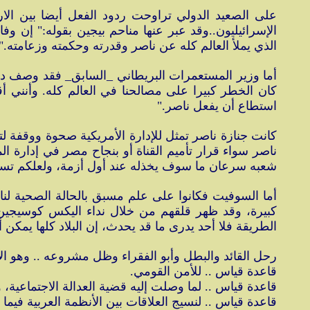
على الصعيد الدولي تراوحت ردود الفعل أيضا بين الارت
الإسرائيليون..وقد عبر عنها مناحم بيجين بقوله:" إن 
الذي يملأ العالم كله عن ناصر وقدرته وحكمته وزعامته."
أما وزير المستعمرات البريطاني _السابق_ فقد وصف دور
كان الخطر كبيرا على مصالحنا في العالم كله. وأنني 
استطاع أن يفعل ناصر."
كانت جنازة ناصر تمثل للإدارة الأمريكية صحوة ووقفة ل
ناصر سواء قرار تأميم القناة أو بنجاح مصر في إدارة المل
شعبه سرعان ما سوف يخذله عند أول أزمة، ولعلكم تستغربون
أما السوفيت فكانوا على علم مسبق بالحالة الصحية لنا
كبيرة، وقد ظهر قلقهم من خلال نداء اليكس كوسيجين ل
الطريقة فلا أحد يدرى ما قد يحدث، إن البلاد كلها يمكن أن
رحل القائد والبطل وأبو الفقراء وظل مشروعه .. وهو ا
قاعدة قياس .. للأمن القومي.
قاعدة قياس .. لما وصلت إليه قضية العدالة الاجتماعية، و
قاعدة قياس .. لنسيج العلاقات بين الأنظمة العربية فيما بي