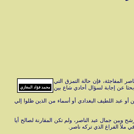
ر المفاجئة، فإن حالة التمزق التي
بنهاية نظام ثورة 23 يوليو 1952. لكن الحديث كان دائرا بحثا عن إجابة لسؤال أحادي شاع بين
محمد فؤاد المغازي
 أو عبد اللطيف البغدادي أو أسماء من الذين ظلوا إلي
ح وبين جمال عبد الناصر، ولم تكن المقارنة لصالح أيا
ملأ الفراغ الذي تركه ناصر.