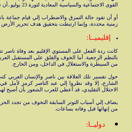
القوى الاجتماعية والسياسية المعادية لثورة 23 يوليو..أن تعتمد على دعم وتأييد الولايات المتحدة إذا ما تحركت لإسقاط نظام عبد الناصر.
أو أن تقود حالة التمزق والاضطراب إلي قيام جماعة بان
زمنية محددة، وإنما ارتبطت بتحقيق هدف تحرير الأرض التي
إقليميــا:
كانت ردة الفعل على المستوي الإقليم بعد وفاة ناصر ت
بالنظم الرجعية. أما الخوف والقلق على المستقبل العرب
من السيطرة والاستغلال في الداخل، ومن الخارج.
حول تفسير تلك العلاقة بين ناصر والإنسان العربي كتب
الشارع، إلا وقد نظروا إلي عبد الناصر كرمز لأمل ف
الاحتلال التقليدي، قد أعطي للعرب الشعور بأن أصبح لهم
يضاف إلي أسباب التوتر السابقة التخوف من تجدد الحرب
من إنهائها قبل وفاته بساعات.
دوليــا: