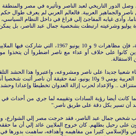
ل الدور التاريخي لعبد الناصر وتأثيره في مصر والمنطقة الع
ن ناصر والجماهير العربية. فالعالم العربي لم يعرف طوال حكم ث
 وأدى غيابه المفاجئ إلي فراغ في داخل النظام السياسي، وب
ورة يوليو وشرعيته ارتبطت بشخصية جمال عبد الناصر، بل يم
وعلى الرغم من السلبيات التي لحقت بالتجربة الناصري
ين كانوا على خلاف أو عداء مع ناصر اضطروا أن يتخذوا م
الاستقالة.
شعبيا جديدا على ناصر ومشروعه، واعتبروا هذا الحشد التلقائي م
شرعية النظام الثوري في مصر غير خروج جماهير الأمة العربية يومي 9 و10 
تنزاف .. والإعداد لحرب إزالة العدوان تخطيطا وإعدادا وحشدا
 وبسبب شخص جمال عبد الناصر، فقد خرجت مصر إلي الشوارع، 
ن على رحيل بطلهم. كان خروج الملايين عائد إلي أن ما حققه 
ي والإسلامي كثيرا من مفاهيمه وأهدافه، ساهمت بدورها في خل