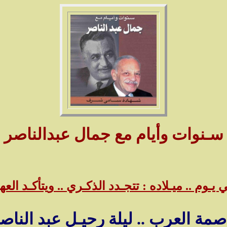
سـنوات وأيام مع جمال عبدالناصر
 يـوم .. ميـلاده : تتجـدد الذكـري .. ويتأكـد العه
مة العرب .. ليلة رحيـل عبد الناص