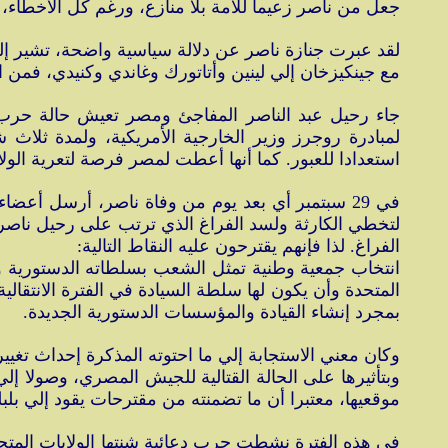
جعل من ناصر زعيما للأمة بلا منازع، ورغم كل الأخطاء،
لقد عبرت جنازة ناصر عن دلالة سياسية واضحة، تشير إلي 
مع جينكيزخان إلي لينين وأتاتورك وغاندي وكنيدي، فمن المؤكد أ
جاء رحيل عبد الناصر المفاجئ ومصر تعيش حالة حرب ف
استعدادا للعبور. كما أنها أعطت لمصر فرصة لتعرية الولا
في 29 سبتمبر أي بعد يوم من وفاة ناصر، أرسل أع
لتخطي الكارثة ولسد الفراغ الذي ترتب على رحيل ناصر، 
الفراغ. لذا فإنهم يقترحون عليه النقاط التالية:
انتخاب جمعية وطنية تمثل الشعب بسلطاته الدستورية وا
بمجرد إنشاء القيادة والمؤسسات الدستورية الجديدة.
وكان معني الاستجابة إلي ما احتوته المذكرة إحداث تغي
وبتأثيرها على الحالة القتالية للجيش المصري، وصولا 
موقعيها، معتبرا أن ما تضمنته من مقترحات يقود إلي بلب
في هذه الفترة نشطت حرب دعائية شنتها الولايات المتحد