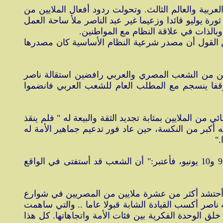
ربية والعالم الثالث. وتحولت ردود أفعال الملايين من
ورة يوليو قائدا وزعيما غير عبد الناصر ملأ ساحة العمل
الذات في علاقة النظام مع المواطنين.
كن القول أن مصدر شرعية النظام الأساسية كان مصدرها
ة، فإن مظاهرات 9 و 10 يونيو 1967، التي شاركت فيها الملايين من الشعب المصري والعربي رافضين استقالة ناصر
وقفا ينسجم مع المطلب العام للشعب العربي فانضموا
ن الملايين بمثابة تجديد الثقة والبيعة له " فلم ينقذ
يونيو، ثمة حقيقة أن ناصر أثبت شخصيا أنه أكبر من النكسة، حين عاد فور تدعيم جماهير الأمة له
."
لم تكن هذه هي رؤية المحللين السياسيين فحسب، وإنما كانت أيضا رؤية السادات وتقييمه لما جري من أحداث في 9 و10 يونيو، فأعتبر:" أن الشعب قد أستفتى في الواقع
وأحتشد أكثر من عشرة ملايين من المصريين في شوارع
ناصر أكسب القيادة الشابة قبولا عاما .. والتي ساهمت
ق الوحدة الفكرية بين فئات الأمة واتجاهاتها. كل هذا