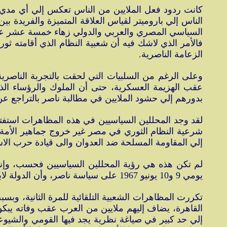
كانت ردود فعل الملايين من الناس تعكس إلي أي مدي وص
الناس إلي باروميتر لقياس العلاقة المتميزة والفريدة بي
السياسي المصري والعربي والدولي زهاء خمسة عشر عاما،
فالأمر الذي لاشك فيه أن شعبية النظام الذي أقامته ث
الزعامة الناصرية.
عقب الهزيمة العسكرية، حتى أن الملوك والرؤساء الذ
بدورهم إلي حشود الملايين في مطالبة ناصر بالتراجع عن 
لقد وجد المحللين السياسيين في هذه المظاهرات استفتاء 
إلي المقاومة المسلحة ضد العدوان والى قيادة حرب الاس
يومي 9 و10 يونيو 1967 على سياسة ناصر، وأن الدولة لابد أن تسير بكل دقة على طريق ناصر."
تكررت المظاهرات الشعبية التلقائية للمرة الثانية،
القاهرة، يضاف إليهم ملايين من العرب عقب وفاته يبكو
إلي حد كبير في صياغة نظرية يجد فيها القومي والشيوع