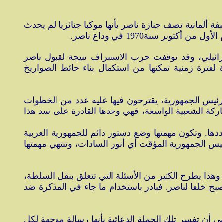
 ألمانية تصف جنازة ناصر بأنها موكبا جنائزيا لم يحدث
ر سنة1970 في وداع ناصر.
ائيلي، وقد توقفت حرب الاستنزاف نتيجة لقبول ناصر
تنتهي في 9 نوفمبر1970، وكانت مصر في حاجة شديدة لفترة زمنية تمكنها من استكمال بناء حائط الصواريخ
ب رئيس الجمهورية، يقترحون فيها عليه عدد من الخطوات
اركة الشعبية الواسعة، فهي وحدها القادرة على سد هذا
ها. وتكون مهمتها وضع دستور دائم للجمهورية العربية
6 أشهر على الأكثر، على أن يترأسها نائب رئيس الجمهورية المؤقت أي أنور السادات، وتنتهي مهمتها
هذا يطرح الكثير من الأسئلة التي تتعلق بنقل السلطة،
ح خلفا لناصر. فبادر باستخدام ما جاء في المذكرة ضد
 أن تفسر تلك الحملة الدعائية بأنها رسالة موجهة لكل