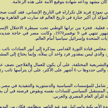
 كان مشهد وداعه شهادة بتوقيع الأمة على هذه الزعامة.
نموذج فريد قل تكراراه في التاريخ الإنساني، فقد كتبت صحبفة
ن أكبر جنازة في تاريخ العالم قد سارت في القاهرة يوم الأول من أكتوب
علية، فجزء من ترابها الوطني تحت سيطرة الاحتلال الإسر
لمبادرة روجرز وزير الخارجية الأمريكية، ولمدة ثلاث شهور 
يات المتحدة وإسرائيل سياسيا أمام العالم.
ضاء مجلس قيادة الثورة القدامى بمذكرة إلي أنور السادات نائ
والذي ليس بمقدور فرد واحد أن يملأه، وإنما يحتاج إلي المش
لتشريعية المختلفة، على أن يكون للعمال والفلاحين نصف عدد
المتحدة وأن يكون لها سلطة السيادة في الفترة الانتقالية والتي حددوها ب 
ير شامل للمؤسسات السياسية والدستورية والتنفيذية في مصر. و
إلي المستقبل السياسي للسادات نفسه ويقوض فرصته في أن يصب
لة للرأي العام المصري والعربي.
ة الأمريكية وإسرائيل ضد عبد الناصر ونظامه، فكان من البديهي