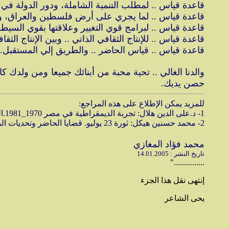
قاعدة قياس .. لمطلب التنمية الشاملة، ودور الدولة في ال
قاعدة قياس .. لما يجري على أرض فلسطين والعراق، ودو
قاعدة قياس .. لبرامج قوي التغيير وعلاقتها بقوي السيطرة
قاعدة قياس .. للإنتاج الثقافي الذاتي .. وبين الإنتاج الثق
قاعدة قياس .. قياس الحاضر .. والطريق إلي المستقبل.
والدنا الغالي .. تحية محبة من أبنائك جميعا ومن ولدك ك
حصن يديك.
للمزيد يمكن الإطلاع على هذه المراجع:
1- د.على الدين هلال: تجربة الديمقراطية في مصر 1970_1981.القاهرة: المركز العربي للبحث والنشر، 1982.
2- محمد حسنين هيكل: ثورة 23 يوليو. قضايا الحاضر وتحديات المستقبل. القاهرة: 1987، دار المستقبل. ط1.
محمد فؤاد المغازي
تاريخ النشر : 14.01.2005
..............."
إنتهى نقل هذا الجزء
يحى الشاعر