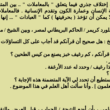
اك إختلاف جذري فيما يتعلق " بالمعاملات " .. بين ال
لإنسان وعمارة الكون وتقدم الإنسانية . فالمعاملا
مكن أن تؤخذ ( بحرفيتها ) كما " العبادات " ... إنها 
رد كريمر / الحاكم البريطاني لمصر ، وبين الشيخ / مح
 : هل صحيح أن قرآنكم قد أجاب على كل التساؤلات ،
 قرآنكم ، كم رغيف خبز يصنع من كيس الطحين ؟
.
ذا رغيف / وحدد له عدد الأرغفة .
؟
تطيع أن تحدد لي الآية المتضمنة هذه الإجابة ؟
تعلمون ] . وأنا سألت أهل العلم في هذا الموضوع .
مي ، بأن أضع النتيجة / الجواب ، قبل العرض والنقا