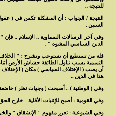
للنتيجة ..
النتيجة / الجواب : أن المشكلة تكمن في ( عقولن
السنين .
وفي آخر الرسالات السماوية .. الإسلام .. فإن "
الدين السياسي المشوه " .
قلة من تستطيع أن تستوعب وتشرح : " الخلاف الإ
التسمية بسبب تناول الطائفة حشاش الأرض أثناء 
أن يصب ( الإختلاف السياسي ) مكان ( الإختلاف ا
هذا في الدين ..
وفي ( الوطنية ) .. أصبحت ( وجهات نظر ) خاضعة 
وفي القومية : أصبح للإثنيات الأقلية – خارج الحق
وفي الشيوعية : تعزز مفهوم " الإنشقاق " والخروج