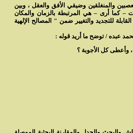
متعصبين والمنغلقين وضيقي الأفق والعقل ، وبين
ت – كما أرى – هي المرتبطة بالزمان والمكان
القابلة للتجديد والتغيير ضمن " المصالح الإلهية
مد عبده / توضح ما أريد قوله :
 وأعطى كل الأجوبة ؟
ش والبحث والجدل والمقارنة البحثية الموصلة