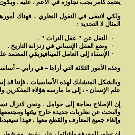
يعتمد كأمر يجب تجاوزه في الأعم ، عليه . ويكون
ولكي لانبقى في التقول النظري .. فهناك أموره
المثال لا التحديد :
·
النقل عن " عقل التراث " .
·
وضع العقل الإنساني في زنزانة التاريخ .
·
الإستناد إلى العامل الميتافيزيقي المعتمد على
وهذه الأمور الثلاثة التي أراها – في رأيي – أس
وبالشكل المتشابك لهذه الأساسيات ، فإننا قد إ
علم الإنسان - ، إلى ما مارسه هؤلاء المفكرين و
إن الإصلاح بحاجة إلى حوامل . ونحن لانزال نست
والبحث عن نظريات جديدة خارج بيئتها ومجتمعها 
وإلغاء جميع المعارف والقطع معها ، فهذا سيعيدنا
إن تطور المعرفة وإغنائها ، على نقيض مع شعار ا