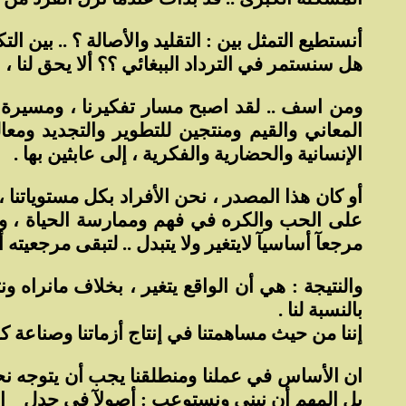
أنستطيع التمثل بين : التقليد والأصالة ؟ .. بين التكر
هل سنستمر في الترداد الببغائي ؟؟ ألا يحق لنا ، ب
ومن اسف .. لقد اصبح مسار تفكيرنا ، ومسيرة ح
المعاني والقيم ومنتجين للتطوير والتجديد وم
الإنسانية والحضارية والفكرية ، إلى عابثين بها .
أو كان هذا المصدر ، نحن الأفراد بكل مستوياتنا ، 
على الحب والكره في فهم وممارسة الحياة ، وتو
مرجعآ أساسيآ لايتغير ولا يتبدل .. لتبقى مرجعيت
والنتيجة : هي أن الواقع يتغير ، بخلاف مانراه و
بالنسبة لنا .
إننا من حيث مساهمتنا في إنتاج أزماتنا وصناعة كوا
ان الأساس في عملنا ومنطلقنا يجب أن يتوجه نحو إ
بل المهم أن نبني ونستوعب : أصولآ في جدل
ا