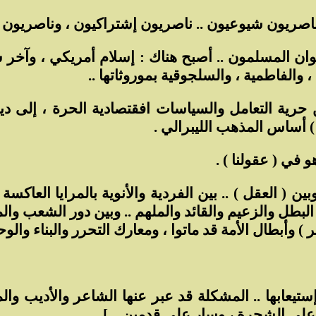
وناصريون شيوعيون .. ناصريون إشتراكيون ، وناصريون 
أخوان المسلمون .. أصبح هناك : إسلام أمريكي ، وآخ
، والفاطمية ، والسلجوقية بموروثاتها ..
ن حرية التعامل والسياسات افقتصادية الحرة ، إلى دي
) أساس المذهب الليبرالي .
 في ( عقولنا ) .
وبين ( العقل ) .. بين الفردية والأنوية بالمرايا الع
ر البطل والزعيم والقائد والملهم .. وبين دور الشعب و
) وأبطال الأمة قد ماتوا ، ومعارك التحرر والبناء والوحد
ستيعابها .. المشكلة قد عبر عنها الشاعر والأديب وا
على الشجرة ، وسار على قدمين .. ] .