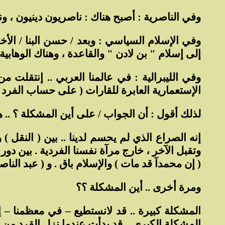
وفي الناصرية : أصبح هناك : ناصريون دينيون ، 
وفي الإسلام السياسي : وبعد / حسن البنا / ال
إلى إسلام " بن لادن " والقاعدة ، وهناك الوهابية 
وفي الليبرالية : في عالمنا العربي .. إنتقلت م
الإستعمارية العابرة للقارات ( على حساب الفرد 
لذلك أقول : أن الجواب / على أين المشكلة ؟ .. هو
إنه الصراع الذي لم يحسم لدينا .. بين ( النقل ) 
وتقبل الآخر ، خارج مرآة نفسنا الفردية . بين دو
( إن محمدآ قد مات ) والإسلام باق . و ( عبد الناصر 
ومرة أخرى .. أين المشكلة ؟؟
المشكلة كبيرة .. قد لانستطيع – في معظمنا – إ
المشكلة الكبرى .. قد بدأت عندما نزل القرد من 