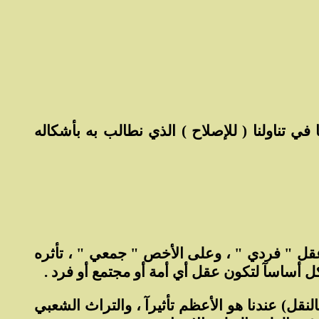
 تناولنا ( للإصلاح ) الذي نطالب به بأشكاله
 عقل " فردي " ، وعلى الأخص " جمعي " ، تأثره
كل أساسآ لتكون عقل أي أمة أو مجتمع أو فرد .
لنقل) عندنا هو الأعظم تأثيرآ ، والتراث الشعبي