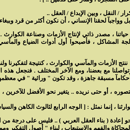
ار / النقل ، وبين الإبداع / العقل ..
ل وواجبآ لحقنا الإنساني ، أن نكون أكثر من قرد وببغاء
ياتنا ، مصدر ذاتي لإنتاج الأزمات وصناعة الكوارث 
عالجة المشاكل ، فأصبحوا أول أدوات الضياع والمآس
ننتج الأزمات والمآسي والكوارث ، كنتيجة لتفكيرنا ولنظ
اصلنا مع بعضنا، ومع الآخر المختلف . فنجعل هذه ال
ه أحكامآ مسبقة جاهزة ، وقد تكون " وراثية " في معظمها
نتصوره ، أو حتى نريده .. يتغير نحو الأفضل للآخرين ، 
رثنا ، إنما نمثل : [ الوجه الرابع لثالوث الكاهن والسي
عادة ( بناء العقل العربي ) .. فليس على درجة من الأه
لمحاكاة والفهم والإستيعاب ، لبناء " أصول التفكير ومم