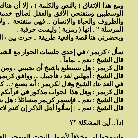
ومع هذا الإتفاق ( بالنص والكلمة ) ، إلا أن هن
الوسطيين ومنفتحي الأفق والعقل لصالح خدمة ا
والظروف والحياة والإنسان .. فهي منفتحة .. ولا ي
المرسلة " . إنها ( رمزية ) وليست حرفية .
ويحضرني هنا قصة واقعية طريفة .. جرت بين / اللو
سأل / كريمر / في إحدى جلسات الحوار مع الشيخ
قال الشيخ : نعم .. تمامآ .
قال كريمر : هل تستطيع ياشيخ أن تجيبني ، ومن
قال الشيخ : أمهلني لغد ، فأجيبك ... ووافق كريمر 
في الغد عاد الشيخ وقال لكريمر : أنه يصنع / ... ك
قال كريمر : وهل هذا الجواب مذكور في قرآنكم 
قال الشيخ : نعم .. فإستمر كريمر متسائلآ : هل تس
قال الشيخ : نعم .. [ إسألوا أهل الذكر إن كنتم لا
إذآ .. أين المشكلة ؟؟
وإسمحوا لي وخلافآ لأصول البحث المنهجي العل