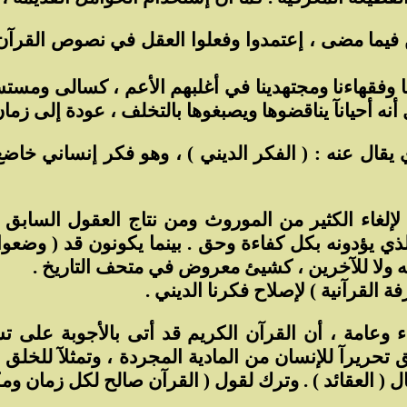
ن فيما مضى ، إعتمدوا وفعلوا العقل في نصوص القرآن 
لماءنا وفقهاءنا ومجتهدينا في أغلبهم الأعم ، كسالى و
أنه أحيانآ يناقضوها ويصبغوها بالتخلف ، عودة إلى زم
 يقال عنه : ( الفكر الديني ) ، وهو فكر إنساني خاض
 لإلغاء الكثير من الموروث ومن نتاج العقول السابق 
ذي يؤدونه بكل كفاءة وحق . بينما يكونون قد ( وضعوا ا
فسه ولا للآخرين ، كشيئ معروض في متحف التاريخ .
ة القرآنية ) لإصلاح فكرنا الديني .
وعامة ، أن القرآن الكريم قد أتى بالأجوبة على تسا
حريرآ للإنسان من المادية المجردة ، وتمثلآ للخلق الإ
ل ( العقائد ) . وترك لقول ( القرآن صالح لكل زمان وم