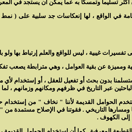
 أكثر تسليمآ وتمسكآ به عما يمكن أن يستجد في المعرف
امة في الواقع ، لها إنعكاسات جد سلبية على ( نمط 
 تفسيرات غيبية ، ليس للواقع والعلم إرتباط بها ولو بال
اسية ومميزة عن بقية العوامل ، وهي مترابطة يصعب تفكي
ستسلمنا بدون بحث أو تفعيل للعقل ، أو إستخدام لأي 
الباحثين عبر التاريخ في ظرفهم ومكانهم وزمانهم ، لما
خدم الحوامل القديمة لأننا " نخاف " من إستخدام حو
ومسارها التاريخي . فقوتنا في الإصلاح مستمدة من " ا
 إلى الكهوف .
لقطيعة المعرفية . كما أن إستخدام الحوامل القديمة ، 