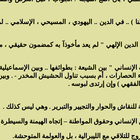
ا ) .. في الدين .. اليهودي ، المسيحي ، الإسلامي .. 
 الدين الإلهي " لم يعد مأخوذآ به كمضمون حقيقي ، مع
نساني " بين الشيعة : بطوائفها .. وبين الإسماعيلية 
الحصارات ، أم بسبب تناول الحشيش المخدر - . وبين ال
لفقهي ) وإن إرتدى لبوسه .
للنقاش والحوار والتجيير والتبرير . وهي ليس كذلك .
 الإنساني وحقوق المواطنة – إتجاه الهيمنة والسيطرة ع
 للتلاقي مع الليبرالية ، بل والعولمة المتوحشة.