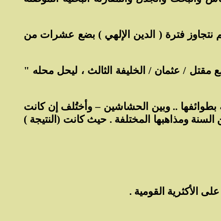
لم نتجاوز فترة ( الدين الإلهي ) بضع عشرات من
 مقتل / عثمان / الخليفة الثالث ، ليحل محله "
بطوائفها .. وبين الحشاشين – وأختُلف إن كانت
سنة ومذاهبها المختلفة . حيث كانت (النتيجة )
لى الأكثرية القومية .