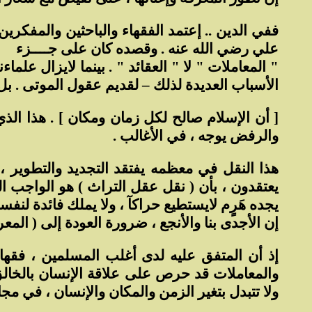
ففي الدين .. إعتمد الفقهاء والباحثين والمفكري
علي رضي الله عنه . وقصده كان على جــــزء
" المعاملات " لا " العقائد " . بينما لايزال ع
الأسباب العديدة لذلك – لقديم عقول الموتى . بل 
[ أن الإسلام صالح لكل زمان ومكان ] . هذا الذي
والرفض يوجه ، في الأغالب .
هذا النقل في معظمه يفتقد التجديد والتطوير ،
يعتقدون ، بأن ( نقل عقل التراث ) هو الواجب ال
يجده هَرٍم لايستطيع حراكآ ، ولا يملك فائدة لن
إن الأجدى بنا والأنجع ، ضرورة العودة إلى ( المعرف
إذ أن المتفق عليه لدى أغلب المسلمين ، فقهاء 
والمعاملات قد حرص على علاقة الإنسان بالخالق ت
ولا تتبدل بتغير الزمن والمكان والإنسان ، في مجا