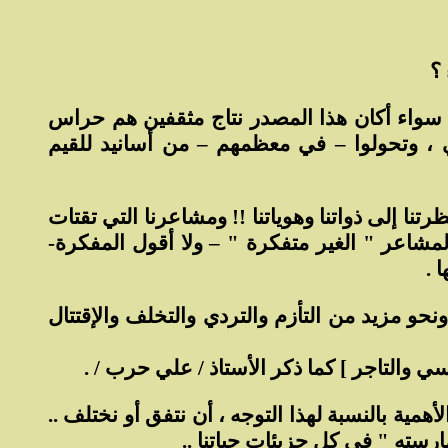
 ؟
. سواء أكان هذا المصدر نتاج مثقفين هم حراس
ي ، وتحولوا – في معظمهم – من أسانيد للقيم
رتنا إلى ذواتنا وهوياتنا !! ومشاعرنا التي تقتات
مشاعر " الغير متفكرة " – ولا أقول المفكرة-
 .
ونحو مزيد من التأزم والتردي والتخلف والإقتتال
اسي والتاجر ] كما ذكر الأستاذ / علي حرب / .
مية بالنسبة لهذا التوجه ، أن نتفق أو نختلف ..
ارسته " في كل جزيئات حياتنا ..