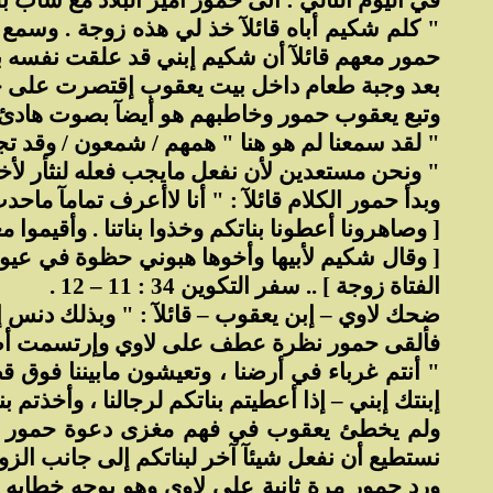
في اليوم التالي : أتى حمور أمير البلاد مع شا
" كلم شكيم أباه قائلآ خذ لي هذه زوجة . وسمع 
حمور معهم قائلآ أن شكيم إبني قد علقت نفسه بإبنتكم 
بعد وجبة طعام داخل بيت يعقوب إقتصرت على حمو
وتبع يعقوب حمور وخاطبهم هو أيضآ بصوت هادئ قائل
" لقد سمعنا لم هو هنا " همهم / شمعون / وقد ت
" ونحن مستعدين لأن نفعل مايجب فعله لنثأر لأختن
وبدأ حمور الكلام قائلآ : " أنا لاأعرف تمامآ ماحد
[ وصاهرونا أعطونا بناتكم وخذوا بناتنا . وأقيموا معنا 
[ وقال شكيم لأبيها وأخوها هبوني حظوة في عيو
الفتاة زوجة ] .. سفر التكوين 34 : 11 – 12 .
ضحك لاوي – إبن يعقوب – قائلآ : " وبذلك دنس إبنك
فألقى حمور نظرة عطف على لاوي وإرتسمت أصغر 
" أنتم غرباء في أرضنا ، وتعيشون مابيننا فوق 
إبنتك إبني – إذا أعطيتم بناتكم لرجالنا ، وأخذتم ب
ولم يخطئ يعقوب في فهم مغزى دعوة حمور . إلا 
نستطيع أن نفعل شيئآ آخر لبناتكم إلى جانب الزو
ورد حمور مرة ثانية على لاوي وهو يوجه خطابه إ