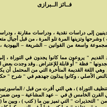
فــائز الــبرازى
ينيين إلى دراسات نقدية ، ودراسات مقارنة ، ودراس
ة ) وشرحها وتزينها المرة تلو المرة ، من قبل أجيال متع
 مجموعة واسعة من القوانين – الشريعة – اليهودية 
القديم " يروعون مما كانوا يجدون في التوراة ، إلى
دونها " فظة " أو قابلة للإعتراض . وقد وجدت بعض ا
مية ، وهي اللغة القديمة المتأخرة التي من المحتمل أن ي
عب بالنص الأصلي ، وكانوا يبذلون جهدهم في " شرح " حك
تنظيف التوراة ) ، هي التي أقرت من قبل / الماسورتيين
في القرن الخامس ق في
– عهد المشاعية – ومن ضمن 
التحذيرات " التي تميز بين ما ( كتب ) ، وبين ما ( قي