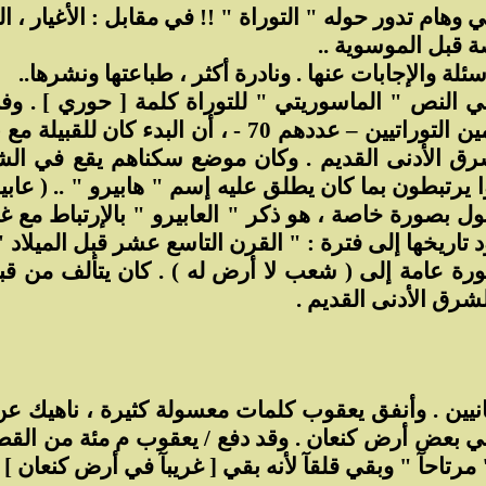
ام تدور حوله " التوراة " !! في مقابل : الأغيار ، الب
ة قبل الموسوية ..
لة والإجابات عنها . ونادرة أكثر ، طباعتها ونشرها..
في النص " الماسوريتي " للتوراة كلمة [ حوري ] . وف
يونانية قديمة يرى فيها معظم المثقفين والمترجمين التو
ق الأدنى القديم . وكان موضع سكناهم يقع في الشم
وا يرتبطون بما كان يطلق عليه إسم " هابيرو " .. ( ع
ضول بصورة خاصة ، هو ذكر " العابيرو " بالإرتباط مع 
اريخها إلى فترة : " القرن التاسع عشر قبل الميلاد " 
ورة عامة إلى ( شعب لا أرض له ) . كان يتألف من قبا
لشرق الأدنى القديم .
نيين . وأنفق يعقوب كلمات معسولة كثيرة ، ناهيك عن 
في بعض أرض كنعان . وقد دفع / يعقوب م مئة من القط
تاحآ " وبقي قلقآ لأنه بقي [ غريبآ في أرض كنعان ] .. سفر ا