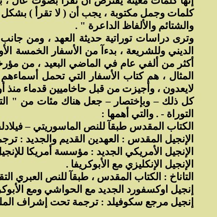
إنها كلمات معينة يفترض أن تقرأ بصوت عال ، ب
كلمات وجمل مكتوبة ، يجب أن ( لا تقرأ ) بشكل 
والشتائم والألفاظ الداعرة " .
وترى دراسات توراتية حديثة العهد ، ومن جانب 
الديني وللشريعة ، بدءآ من الأسفار الخمسة الأو
أكثر من ألفي عام في الماضي البعيد ، من مؤرخي
المثال ، هم كتاب الأسفار التي تحمل أسماءهم
لايعدون ، وأجيزت من قبل حاخاميين قدماء منذ أوا
كل ذلك – وبإختصار – جعل هناك مئات من " ال
التوراة - . والتي أهمها :
الكتاب المقدس طبقآ للنص الماسوريتي – فيلادلفيا
الإنجيل المقدس : العهدين القديم والجديد : ترج
الإنجيل الأمريكي الجديد : مؤسسة أمريكا للإنجيل
الإنجيل الإنكليزي مع الأبوكريفا .
التاناخ : الكتاب المقدس ، طبقآ للنص العبري التق
إنجيل اوكسفورد الجديد مع الحواشي ومع الأبوكري
إنجيل مرجع سكوفيلد : ترجمة تحت إشراف الم