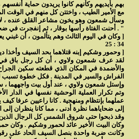
بهم بأيديهم وكأنهم كانوا يريدون حماية أنفسهم 
مع الأمير الطيب ، واختتن كل منهم في الوقت الم
وسأل شمعون وهو يخون مشاعر القلق عنده ، لأ
" . أحنت الفتاة رأسها بوقار ، ثم إنفجرت في ض
[ وكان في اليوم الثالث وهم يتألمون ، أن غبني 
34 : 25
[ وحمور وشكيم إبنه قتلاهما بحد السيف وأخذا دينة من
لقد عرف شمعون ولاوي ، أن كل رجل باق في م
والأضمدة في المكان الذي قطعته سكين الجراح 
الفراش والسير في المدينة . فكل خطوة تسبب له
وإستل شمعون ولاوي ، عند أول بيت واجههما ، سيفي
وتم تكرار العملية الوحشية نفسها في الدار ال
عملهما بإنتظام ومنهجية . كانا راعيين عرفا كيف
إلى ضحاياهما نظرة أدنى ، مما كانا ينظران إلى ال
وقد ذبحوا حتى شروق الشمس كل الرجال الذين إخ
وكان البيت الأخير عائد لحمور وشكيم . وكان ح
وكانت ضربة واحدة بنصل السيف الحاد على رقبته ك