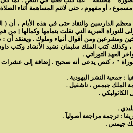
صورة " مختلفة " عما كتب فعليآ في النص . كما كان 
مسموع ، أو مفهوم ، حتى لاتتم المساهمة أثناء الصلاة
معظم الدارسين والنقاد حتى في هذه الأيام ، أن ( ال
لى للتوراة العبرية التي نقلت بتمامها وكمالها [ من ف
ن ومشرعين ومن أقوال أنبياء وملوك . ويعتقد أن : صام
 ، وكذلك كتب الملك سليمان نشيد الأنشاد وكتب داود
خر العهد التوراتي .
توراة " ، كنص يدعى أنه صحيح . إضافة إلى عشرات 
 : جمعية النشر اليهودية .
مة الملك جيمس ، ناشفيل .
 الكاثوليكي .
ليدي .
فا : ترجمة مراجعة أصوليآ .
لك جيمس .