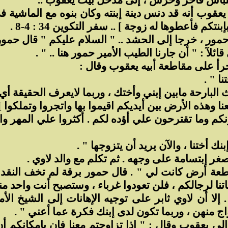
ب بلباس فاخر وحرس ، إلى مدخل بيت يعقوب ..
يعقوب أنه قد دنس دينة إبنته وكان بنوه مع الماشية
فأعطوها له زوجة ] .. سفر التكوين 34 : 4-8 .
ر ، خرجا إلى الحشد .. " السلام عليكم " قال حمور
آ : " أن جارنا الطيب الأمير حمور هنا .. " .
جرأ على مقاطعة أبيه يعقوب وقال :
ا " .
ث البارحة مابين إبني وأختك ، وربما لايعرف الحقيقة أي م
وهذه الأرض بين أيديكم اقيموا بها واتجروا وتملكوا ] .. هكذا 
نكم وما تقترحون علي أؤده لكم . أكثروا علي المهر 
 أختنا ، والآن يريد أن يتزوجها " .
إبتسامة على وجهه . ثم تكلم مع والد لاوي .
قطعة أرض كانت لي " . قال حمور برقة لم تخف النقد 
ناتنا لرجالكم ، فلن تعودوا غرباء ، وستصبح أنت واحد منا
أن لاوي ثابر على توجيه الإهانات إلى الشيخ الأمي
اج منهن ، وربما تكون لدى إبنك فكرة عما أعني " .
لى يعقوب وقال : " إذا تزاوجتم معنا فإن بإمكانكم أ