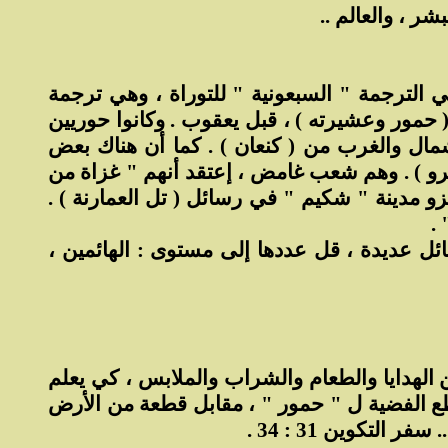
شر ، والعالم ..
ي الترجمة " السبعونية " للتوراة ، وهي ترجمة
راتيين – عددهم 70 - ، أن البدء كان للقبيلة مع ( حمور وعشيرته ) ، قبل يعقوب . وكانوا حوريين
ال والغرب من ( كنعان ) . كما أن هناك بعض
ابيرو ) . وهم شعب غامض ، إعتقد أنهم " غزاة من
غزو مدينة " شكيم " في رسائل ( تل العمارنة ) .
.
ئل عديدة ، قل عددها إلى مستوى : الهائمين ،
الهدايا والطعام والشراب والملابس ، كي يعلم
ع الفضية ل " حمور " ، مقابل قطعة من الأرض
لتكوين 31 : 34 .