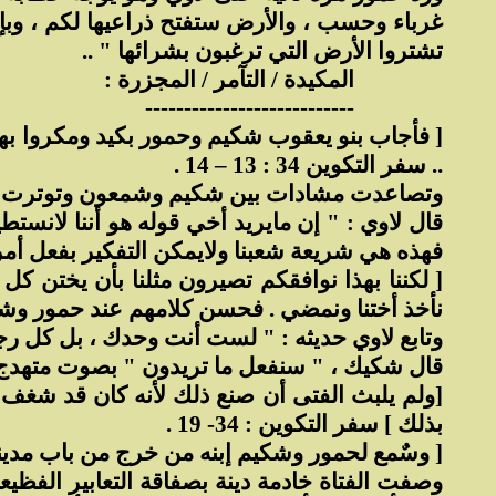
غرباء وحسب ، والأرض ستفتح ذراعيها لكم ، وبإم
تشتروا الأرض التي ترغبون بشرائها " ..
المكيدة / التآمر / المجزرة :
---------------------------
[ فأجاب بنو يعقوب شكيم وحمور بكيد ومكروا بهما 
.. سفر التكوين 34 : 13 – 14 .
وتصاعدت مشادات بين شكيم وشمعون وتوترت الأقو
قال لاوي : " إن مايريد أخي قوله هو أننا لانستط
فهذه هي شريعة شعبنا ولايمكن التفكير بفعل أمر 
[ لكننا بهذا نوافقكم تصيرون مثلنا بأن يختن كل ذ
نأخذ أختنا ونمضي . فحسن كلامهم عند حمور وشكيم إبنه ] .
وتابع لاوي حديثه : " لست أنت وحدك ، بل كل ر
قال شكيك ، " سنفعل ما تريدون " بصوت متهدج و
[ولم يلبث الفتى أن صنع ذلك لأنه كان قد شغف بإ
بذلك ] سفر التكوين : 34- 19 .
[ وسٌمع لحمور وشكيم إبنه من خرج من باب مدينته وإ
وصفت الفتاة خادمة دينة بصفاقة التعابير الفظيع