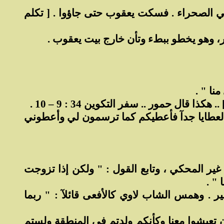
 في الصحراء . فسكت يعقوب حتى جاؤوا . [ تكلم
، وهو يخطو ببطء وتأن خارج بيت يعقوب .
نا " .
قال حمور .. سفر التكوين 34 : 9 – 10 .
والعطايا جدآ فأعطيكم كما ترسمون لي وأعطوني
غير المحكي ، وتابع القول : " ولكن إذا تزوجت
 " .
ر . وهمس الشاب لاوي كالأفعى قائلآ : " ربما
ن تعيشوا معنا وكأنكم ولدتم في المنطقة ولستم