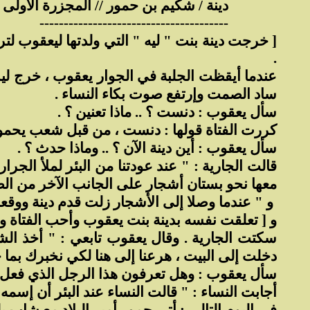
دينة / شكيم بن حمور // المجزرة الأولى :
---------------------------------------
.
عندما أيقظت الجلبة في الجوار يعقوب ، خرج ليسأل 
ساد الصمت وإرتفع صوت بكاء النساء .
سأل يعقوب : دنست ؟ .. ماذا تعنين ؟ .
كررت الفتاة قولها : دنست ، من قبل شعب يحمور
سأل يعقوب : أين دينة الآن ؟ .. وماذا حدث ؟ .
قالت الجارية : " عند عودتنا من البئر لملأ الجرا
معها نحو بستان أشجار على الجانب الآخر من الط
و " عندما وصلا إلى الأشجار زلت قدم دينة ووقعت
و [ تعلقت نفسه بدينة بنت يعقوب وأحب الفتاة ولاطفه
سكتت الجارية . وقال يعقوب تابعي : " أخذ الش
دخلت إلى البيت ، هرعنا إلى هنا لكي نخبرك بما 
سأل يعقوب : وهل تعرفون هذا الرجل الذي فعل 
أجابت النساء : " قالت النساء عند البئر أن إسمه 