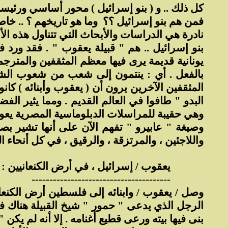
كل ذلك .. و ( بنو إسرائيل ) محور أساسي ورئيسي وه
فمن هم بنو إسرائيل ؟؟
وما هو تاريخهم ؟ .. خاص
نادرة هي الدراسات والأبحاث التي تتناول هذه الأسئ
بنو إسرائيل .. هم " قبيلة يعقوب " . فقد ورد 
بالفعل . أي : ينتمون إلى شعب من شعوب الشر
المثقفين الآخرين يرون أن ( يعقوب وأبنائه ) كان
البدو " طافوا في العالم القديم . ومما يثير الف
وهي حقيبة للمراسلات الدبلوماسية المصرية يعود ت
وصيغة " عابيرو " تفهم الآن على أنها تشير بص
واللاجئين ، والمرتزقة ، والرقيق ، في كل أنحاء ا
يعقوب / إسرائيل ، في أرض الكنعانيين :
---------------------------------------
وصل / يعقوب / وابنائه إلى فلسطين أرض الكنعا
الرجل الذي يدعى " حمور " شيخ القبيلة هناك 
بنى فيها بيته ورعى قطيع أغنامه . إلا أنه لم يكن " مر