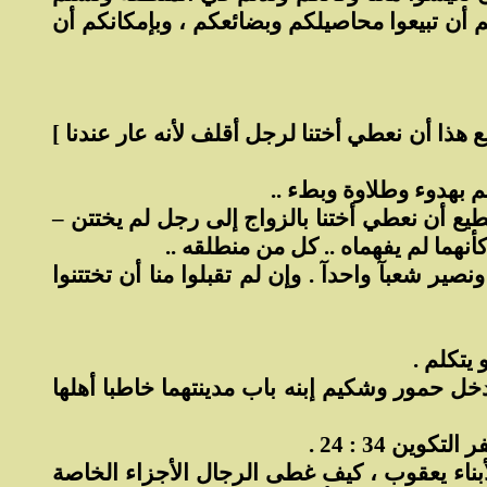
 أن تبيعوا محاصيلكم وبضائعكم ، وبإمكانكم أن
 هذا أن نعطي أختنا لرجل أقلف لأنه عار عندنا ]
بهدوء وطلاوة وبطء ..
تطيع أن نعطي أختنا بالزواج إلى رجل لم يختتن –
هما لم يفهماه .. كل من منطلقه ..
نصير شعبآ واحدآ . وإن لم تقبلوا منا أن تختتنوا
يتكلم .
دخل حمور وشكيم إبنه باب مدينتهما خاطبا أهلها
ن 34 : 24 .
لأبناء يعقوب ، كيف غطى الرجال الأجزاء الخاصة