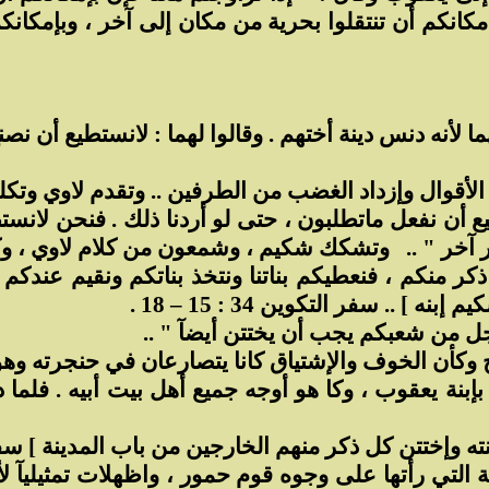
كانكم أن تنتقلوا بحرية من مكان إلى آخر ، وبإمكانكم
لأنه دنس دينة أختهم . وقالوا لهما : لانستطيع أن نصنع
ال وإزداد الغضب من الطرفين .. وتقدم لاوي وتكلم 
يع أن نفعل ماتطلبون ، حتى لو أردنا ذلك . فنحن لانس
آخر " ..
وتشكك شكيم ، وشمعون من كلام لاوي ، وكأن
كر منكم ، فنعطيكم بناتنا ونتخذ بناتكم ونقيم عندكم و
. سفر التكوين 34 : 15 – 18 .
جل من شعبكم يجب أن يختتن أيضآ " ..
كأن الخوف والإشتياق كانا يتصارعان في حنجرته وهو 
بنة يعقوب ، وكا هو أوجه جميع أهل بيت أبيه . فلما 
ختتن كل ذكر منهم الخارجين من باب المدينة ] سفر التكوي
ة التي رأتها على وجوه قوم حمور ، واظهلات تمثيليآ 