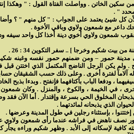
من سكين الخاتن . وواصلت الفتاة القول : " وهكذا إنت
حدد " .
ن كل شيئ يعتمد على الجواب : " كل منهم " ؟ وأض
حك داعر مع شمعون ولاوي وباقي الأخوة .
يعقوب شمعون ولاوي أخوي دينة أخذا كل واحد سيفه ودخلا
 بيت شكيم وخرجا ] .. سفر التكوين 34 : 26 .
دينة حمور – ومن ضمنهم حمور نفسه وغبنه شكيم – 
. ولم يكن الرجل الناضج المكتمل الذي اختتن قبل ف
 آلامآ لفترة أخرى . وعلى ذلك حسب الشقيقان حسابات
هما ، ودفعا الباب بأكتافهما فإنفتح . وبدءا بذبح الخ
أخرى ، في الخيمة ، والكوخ ، والمنزل . وكان شمعون
 يذبحان المخلوق الحي بسرعة وإقتدار . أما الآن فقد 
حيوان الذي يذبحانه لمائدتهما .
تتنوا ، بإستثناء رجلين في طول المدينة وعرضها .
مور نصف ناهض في فراشه عندما رأى شمعون ولاوي على 
افية لإسكاته إلى الأبد . وظهر شكيم وراءه يجأر كال