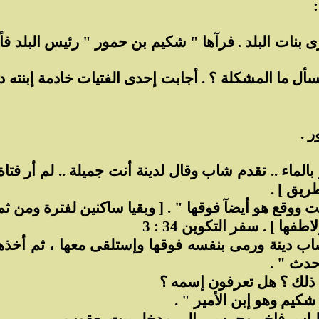
ما المشكلة ؟ . أجابت إحدى الفتيات خادمة إبنته دينة 
 .
ر بالماء .. تقدم شاب وقال لدينة أنت جميلة .. لم أر 
ريق ] .
 ووقع هو أيضآ فوقها " . [ وبقيا ساكنين لفترة ومن ثم
ا ] . سفر التكوين 34 : 3
اب دينة ورمى بنفسه فوقها وإستلقى معها ، ثم أخذها
حدث " .
ذلك ؟ هل تعرفون إسمه ؟
شكيم وهو إبن الأمير " .