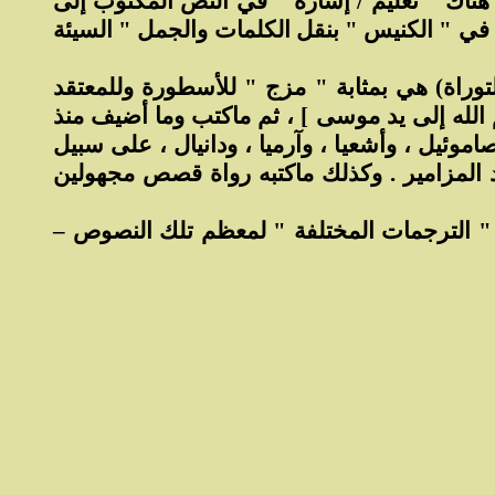
هناك " تعليم / إشارة " في النص المكتوب إلى
 في " الكنيس " بنقل الكلمات والجمل " السيئة
توراة) هي بمثابة " مزج " للأسطورة وللمعتقد
م الله إلى يد موسى ] ، ثم ماكتب وما أضيف منذ
وئيل ، وأشعيا ، وآرميا ، ودانيال ، على سبيل
 المزامير . وكذلك ماكتبه رواة قصص مجهولين
" الترجمات المختلفة " لمعظم تلك النصوص –