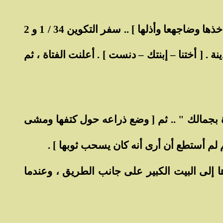
[ خرجت دينة بنت " ليه " التي ولدتها ليعقوب لترى بنات البلد . فرآها " شكيم بن حمور " رئيس البلد فأخذها وضاجهعا وأذلها ] .. سفر التكوين 34 / 1 و 2
. [ أختنا – إبنتك – دنست ] . أعلنت الفتاة ، ثم
فتاة بجمالك " .. ثم [ وضع ذراعه حول كتفها ومشى
 لم أستطع أن أرى أنه كان يسحب ثوبها ] .
 إلى البيت الكبير على جانب الطريق ، وعندما