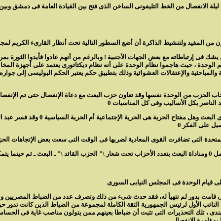
دث ليلة الانفصال من الخط التليفونى الساخن الذى فتح بين القيادة العامة فى دمشق و
كم عسكرى يشك فى إرتباطاته مع بعض الجهات الأجنبية ! وبالرغم من أنهم عادوا فأيدوا الثورة 
 أساسيا فى تحطيم الوحدة ، حيث هاجموا نظام الوحدة على أنه نظام ديكتاتورى يعتمد على أجهز
 والمباحثية والإعتقالات العشوائية وذلك بتطبيق حكم يعتبر الحكم البوليسى إلى جواره 
ب الحزب من الوحدة نفسها وقد تعاون حزب البعث مع دعاة الإنفصال حتى تم الإنفصال و
د الناصر بكل الأساليب وفى كل المناسبات 0
تفسير شعار الحرية والإشتراكية والوحدة أ
يل على الفكر 0
متحدة التى تضافرت القوى المعادية لضربها فى الوقت التى سعت بعض الإتجاهات الحزبية
احد \" 0
تى قامت بدور لم تتهيأ له، فقد حدث شىء من ذلك وتصرف عدد من الضباط المصريين وا
ه النائب الأول لرئيس الجمهورية الثقة الكاملة لمجموعة من الضباط الذين كانت تدور 
ندى ، تلك التحذيرات التى تثبت أن ضباطا بعينهم ممن يتولون مناصب غاية فى الحسا