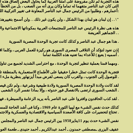
هذه التجربة لم تكن مفروضة على أمتنا العربية كما يحاول البعض إلصاق هذه ال
التى كان عبد الناصر متفهما له تماما وكان يرى أنه من الصعب ، بل من الخطأ تغ
أعمارهم ، وطلبوا من الرئيس جمال عبد الناصر المعاونة فى تغيير التركيبة اللبنانية ، لكن الرجل رفض تماما هذه الفكرة وأذكر أنه قال لهم:
\" إن لبنان هو لبنان بهذا الشكل ، ولن يكون غير ذلك . . ولن أسمح بتغييرهذه التركيبة اللبنانية . . \"
هذه هى نظرة الرئيس عبد الناصر للمجتمعات العربية بمكوناتها الاجتماعية وا
الجماهير العريضة . .
هذا هو جمال عبد الناصر و كذلك كانت تجربة الوحدة المصرية السورية .
إذن نعود لنؤكد أن التلاقى المصرى السورى هو ركيزة للعمل العربى ، وكلما اق
أسميه ( بعبع ) للأعداء بما تعنيه هذه الكلمة تماما .
ومهما قمنا بعملية تنظير لتجربة الوحدة ، مع احترامى الشديد لجميع من تناول هذه التجربة ، سواء بتحقيق الوحدة أو بمؤامرة الانفصال ، فلقد تعلمت من الرئيس جمال عبد الناصر أن أكون إنسانا عمليا .
فتجربة الوحدة كانت تمثل خطرا حقيقيا على الأطماع الاستعمارية بالمنطقة 
للوصول إلى الجنوب ، والغرب كان يسعى لفرض مبدأ أيزنهاور بنظرية ملء الفراغ وبالتالى فقد التقت القوتين لمقاومة الوحدة العربية وبالتالى القضاء على الأمانى العربية .
لقد كانت ولادة الوحدة المصرية السورية ولادة طبيعية وشرعية ، ولم تكن قيص
الشعب السورى ارتضى بالانفصال فور حدوثه ، وإلا بماذا نفسر الرد الشعبى الغاضب لحركة الانفصال ورفضه من الشارع السورى .
لقد كذب الحاقدون وافتروا على عبد الناصر بأنه يريد الزعامة والسيطرة ، فهل نسوا أن الإخوة السودانيين جاءوا له لإعلان وحدة وادى النيل عام 1956 ، وكان جوابه أن تقرير المصير يتم شعبيا أولا ، وما سيقبله الشعب السودانى سيقبله هو .
كذلك حدث نفس الشىء مع ليبيا الثور
تحتاج لتحضيرات على كافة الأصعدة السياسية والاقتصادية والعسكرية والاجتماعية بل والنفسية ، وهذه تحتاج لوقت ومتابعة وتقويم ثم يعقب ذلك اتخاذ القرار الصعب فى التوقيت والزمن المناسبين .
نفس الشىء حدث يوم 11يناير1958 بين الرئيس جمال عبد الناصر والمجلس العسكرى السورى عندما قرروا بالإجماع الحضور إلى القاهرة ، وقد مثلهم كل من
عفيف البزرى ـمصطفى حمدون ـ أحمد عبدالكريم ـ أحمد حنيدى ـ طعمة العودة 