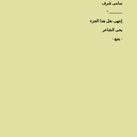
سامى شرف
..............."
إنتهى نقل هذا الجزء
يحى الشاعر
- يتبع -