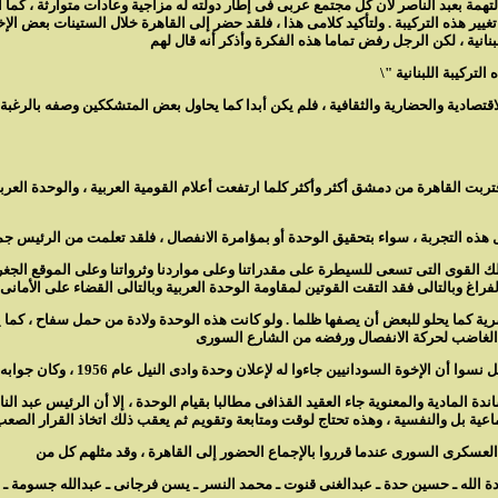
تهمة بعبد الناصر لأن كل مجتمع عربى فى إطار دولته له مزاجية وعادات متوارثة ، كما أ
يير هذه التركيبة . ولتأكيد كلامى هذا ، فلقد حضر إلى القاهرة خلال الستينات بعض الإخو
لاقتصادية والحضارية والثقافية ، فلم يكن أبدا كما يحاول بعض المتشككين وصفه بالر
تربت القاهرة من دمشق أكثر وأكثر كلما ارتفعت أعلام القومية العربية ، والوحدة العر
تلك القوى التى تسعى للسيطرة على مقدراتنا وعلى مواردنا وثرواتنا وعلى الموقع ال
رية كما يحلو للبعض أن يصفها ظلما . ولو كانت هذه الوحدة ولادة من حمل سفاح ، كما 
ة عام 1969 ، وكنا فى أشد الحاجة للمساندة المادية والمعنوية جاء العقيد القذافى مطالبا بقيام الوحدة ، إلا 
الله ـ حسين حدة ـ عبدالغنى قنوت ـ محمد النسر ـ يسن فرجانى ـ عبدالله جسومة ـ 