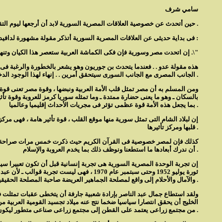
سامي شرف
حين أتحدث عن خصوصية العلاقات المصرية السورية لابد أن أرجعها ليوم التقت الحضارتين الفرعونية المصرية والفينيقية السورية ، وكان لقاؤهما تزاوجا أبديا ، إذن الحضارة سجلها التاريخ فكانت وثيقة الزواج الذى لا فكاك منه .
فى بداية حديثى عن العلاقات المصرية السورية أتذكر مقولة مشهورة لدافيد بن جوريون الذى قال :
\" إن اتحدت مصر وسورية فإن فكى الكماشة العربية ستعصر هذا الكيان وتنهيه .\"
هذه مقولة عدو . . فعندما يتحدث بن جوريون وهو يشعر بالخطورة والرغبة فى الب
الجانب المصرى مع الجانب السورى سيتحقق أمرين . . إنهاء لهذا الوجود الدخيل ، وتحقيق نهضة عربية شاملة .
ومن المسلم به أن مصر تمثل قلب الأمة العربية ونبضها ، وقوة مصر تعنى قوة 
بالسكان ـ وهو ما يعنى حضارة ممتدة ـ وما تمثله سوريا كرمز للعروبة وقوة تأثي
بما يجعل هذه الأمة قوة عظمى تؤثر فى مجريات الأحداث إقليميا وعالميا .
إن لبلاد الشام التى تمثل سورية منها موقع القلب ، قوة تأثير هامة ، فهى مركز
قلبها ومركز تأثيرها .
كذلك فإن لمصر خصوصية فى القرآن الكريم حيث ذكرت خمس مرات صراحة \" مصر 
أن ندرك أبعادها ما استطعنا ونوظف ذلك بما يخدم العروبة والإسلام .
إن تجربة الوحدة المصرية السورية هى تجربة إنسانية قبل أن تكون تعبيرا سياس
ثورة يوليو 1952 وحتى سبتمبر عام 1970 ، ف
والآمال والأحلام إلى واقع لمصلحة الجماهير العريضة صاحبة المصلحة الحقيقية فى التغيير .
الخليج أن يحقق انتصارا سياسيا ضخما نتج عنه ميلاد تجسيد القومية العربية 
من مجتمع زراعى يعتمد على القطن إلى مجتمع زراعى صناعى متطور ليكون مثل يحتذى بالمستقبل فى العالم العربى وذلك لكى لا نبقى أسرى الاعتماد على الخارج فى مجالات التطور والتقدم .