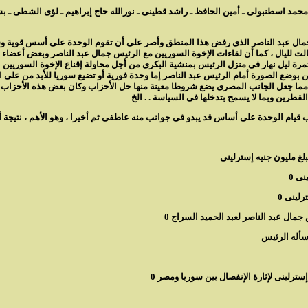
حمد اسطنبولى ـ أمين الحافظ ـ راشد قطينى ـ نورالله حاج إبراهيم ـ لؤى الشطى ـ ب
ال عبد الناصر الذى رفض هذا المنطق وأصر على أن تقوم الوحدة على أسس قوية وسلي
لت لليال ، كما أن لقاءات الإخوة السوريين مع الرئيس جمال عبد الناصر وبعض أعضاء 
 ليل نهار فى منزل الرئيس بمنشية البكرى من أجل محاولة إقناع الإخوة السوريين بأ
ن بوضع الصورة أمام الرئيس عبد الناصر إما وحدة فورية أو تضيع سوريا للأبد من على ا
ع مما جعل الجانب المصرى يضع شروطا معينة منها حل الأحزاب وكان بعض هذه الأحزاب 
رين وبما لا يسمح بتدخلها فى السياسة . . الخ
ال عبد الناصر لعبد الحميد السراج 0