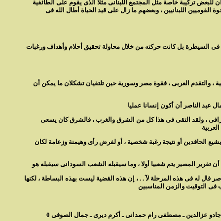
ن للبعض تركيبة خاصة مثل المجتمع اللبنانى مثلا الذى يقوم على الطائفية
ة القوميين اللبنانيين ، وبعضهم ما زال على قيد الحياة أطال الله فى
غبة فى السيطرة بل كانت حركته من خلال محاولة تحقيق أحلام وأهداف ورغبات
بية ، والتقدم العربى ، فقوة مصر وسورية حين تلتقيان تشكلان ما يمكن أن
جغرافى ، ولقد التقى فى هذا كل من الشرق والغرب ، فالشرق كان يسعى
يشيع الحاقدين أو نتيجة رغبة شخصية ، أو لفرض رأى وهيمنة وزعامة لكان
أن الرئيس عبد الناصر قال له فى هذه المرحلة لآ . . ، إن هذه القضية ليست بهذه البساطة ، لكنها
جادو عزالدين ـ مصطفى رام حمدانى ـ أكرم ديرى ـ جمال الصوفى 0