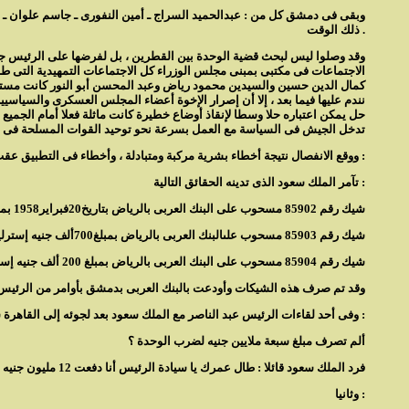
وبقى فى دمشق كل من : عبدالحميد السراج ـ أمين النفورى ـ جاسم علوان ـ م
ذلك الوقت .
وقد وصلوا ليس لبحث قضية الوحدة بين القطرين ، بل لفرضها على الرئيس جم
الاجتماعات فى مكتبى بمبنى مجلس الوزراء كل الاجتماعات التمهيدية التى طا
كمال الدين حسين والسيدين محمود رياض وعبد المحسن أبو النور كانت مستمرة
نندم عليها فيما بعد ، إلا أن إصرار الإخوة أعضاء المجلس العسكرى والسياسيي
حل يمكن اعتباره حلا وسطا لإنقاذ أوضاع خطيرة كانت ماثلة فعلا أمام الجمي
تدخل الجيش فى السياسة مع العمل بسرعة نحو توحيد القوات المسلحة فى القط
ووقع الانفصال نتيجة أخطاء بشرية مركبة ومتبادلة ، وأخطاء فى التطبيق عقب قيام الوحدة على أساس قد يبدو فى جوانب منه عاطفى ثم أخيرا ، وهو الأهم ، نتيجة أولا :
تآمر الملك سعود الذى تدينه الحقائق التالية :
شيك رقم 85902 مسحوب على البنك العربى بالرياض بتاريخ20فبراير1958 بمبلغ مليون جنيه إسترلينى
شيك رقم 85903 مسحوب علىالبنك العربى بالرياض بمبلغ700ألف جنيه إسترلينى 0
شيك رقم 85904 مسحوب على البنك العربى بالرياض بمبلغ 200 ألف جنيه إسترلينى 0
وقد تم صرف هذه الشيكات وأودعت بالبنك العربى بدمشق بأوامر من الرئيس جم
وفى أحد لقاءات الرئيس عبد الناصر مع الملك سعود بعد لجوئه إلى القاهرة سأله الرئيس :
ألم تصرف مبلغ سبعة ملايين جنيه لضرب الوحدة ؟
فرد الملك سعود قائلا : طال عمرك يا سيادة الرئيس أنا دفعت 12 مليون جنيه إسترلينى لإثارة الإنفصال بين سوريا ومصر 0
وثانيا :