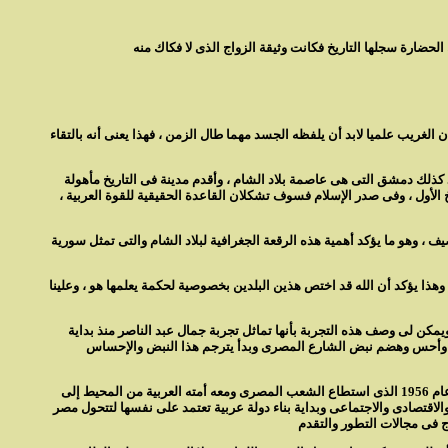
 الغريب علميا لابد أن يلفظه الجسد مهما طال الزمن ، فهذا يعنى أنه بالتقاء
 كذلك دمشق التى هى عاصمة بلاد الشام ، وأقدم مدينة فى التاريخ مأهولة
يخ الأول ، وفى صدر الإسلام فسوف تشكلان القاعدة الحقيقية للقوة العربية ،
صيف ، وهو ما يؤكد أهمية هذه الرقعة الجغرافية لبلاد الشام والتى تمثل سورية
 يؤكد أن الله قد اختص هذين البلدين بخصوصية لحكمة يعلمها هو ، وعلينا
ويمكن لى وصف هذه التجربة بأنها تماثل تجربة جمال عبد الناصر منذ بداية
كسية ، إنما استوعب وأحس وهضم نبض الشارع المصرى وبدأ يترجم هذا النبض والإحساس
ولقد استطاع جمال عبد الناصر بإرادة شعبية جارفة أن يتخطى عقبات تمثلت فى مؤامرات داخلية وخارجية ومحاولات اعتداء متنوعة بلغت مداها فى العدوان الثلاثى عام 1956 الذى استطاع الشعب المصرى ومعه أمته العربية من المحيط إلى
لاقتصادى والاجتماعى وبداية بناء دولة عربية تعتمد على نفسها لتتحول مصر