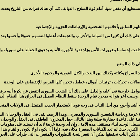
ى ذلك أن كثيرا من الضباط والأحزاب والتجمعات أعطوا لنفسهم حقوقا وأحسوا بعد ال
ن الضغوط والمزايدات التى أحاطت بسوريا من سنة1955 حتى سنة 1958 خلقت إحساسا بضرورات الأمن وزاد نفوذ الأجهزة الأمني
 عوامل خارجية فى أغلبه والدليل على ذلك أن الشعب السورى انتفض عن بكرة أبيه يرف
كأمة عربية وبخاصة الشعبين السورى والمصرى . وهذا الرصيد بقى فى العقل والوجدان 
هى مبنية على قاعدة حضارية صلبة وهذا بالتالى جعل المخزون العاطفى فى العقل والوج
لسبيل الوحيد لبناء مستقبل هذه الأمة ، وإن أى وحدة عربية لابد أن تستند على مقومات
 الكبرى حيث لم تعد للكيانات الصغيرة مكان فيه، فإما أن نكون او لا نكون . و لقيام هذ