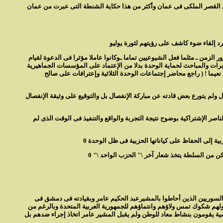
بين القصر الملكى فى عمان وأكثر من هذا حكاية الشنطة التى عبرت من عمان
بمرور الزمن ـ مثلما فعل الشيوعيين تماما ـوكانوا عاملا مؤثرا فى الدعوة لقيام
ة المخابرات والمباحث لحماية الوحدة بدلا من الإعتماد على المؤسسات الجماهيرية
نعيما ! ( راجع محاضر إجتماعات الوحدة الثلاثية وإعترافات على صالح
لم يتورع بعض قادته عن مباركة الإنفصال بل والتوقيع على وثيقة الإنفصال
و وحدة حرية إشتراكية كما كان ينادى البعث وهل مفتاح الحرية هى الحرية الإجتماعية أم الحرية السياسية 0 وقد فسر عبد الناصر الإشتراكية بوضوح نتيجة التجربة والواقع والتنفيذ فى الوقت الذى لم
 إلى الحفاظ على كياناتها الحزبية فى ظل الوحدة 0
لسوريين الذين أحاطوا بالمشيرعبد الحكيم عامر وبقيادته فى دمشق فى
حولهم شكوك تمس ولاؤهم وانتماؤهم للجمهورية العربية المتحدة وبالرغم من
سية يقومون بنشاط معاد للوطن ولم يقبل المشير عامر اتخاذ إجراء ضدهم بل