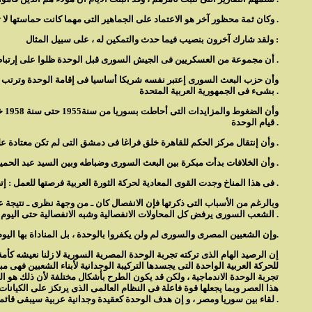
وكان ثمة محظور آخر هو الاعتماد على الجماهير التى مهما كانت حماستها لا تستطيع أن تفعل شيئا أمام قوة السلاح ـ الدبابة ـ كما أن هناك فترات من التاريخ يحدث فيها أن تتمكن قلة من المغامرين من أن تجر وراءها كتلا من الغافلين .
ولقد شارك آخرون بنصيب فيما حدث والتمكين له ، على سبيل المثال :
أن مجموعة من العسكريين فى الجيش السورى قبل الوحدة ظلوا على إرتباطهم السابق بأحلامهم الشحصية والإرتباطات الحزبية والإجتماعية .
وأن حزب البعث السورى إعتبر نفسه شريكا أساسيا فى إقامة الوحدة وترتب عل
بشىء فى الجمهورية العربية المتحدة .
وأ
قيام الوحدة .
وأن إنتقال مركز الحكم للقاهرة خلق فراغا فى دمشق التى لم تكن معتادة على ذلك الوضع .
وأن الخلافات بدأت مبكرة بين البعث السورى وضباطه وبين السيد عبد الحميد السراج وكتلته وكذلك بين البعث والكتل القومية والوحدوية الأخرى .
فى هذا المناخ وجدت القوى المعادية لحركة الثورة العربية فرصتها للعمل : إتصالات ، تحركات ، ترتيبات أموال ، خطط ، تتحين كلها الفرص للإنقضاض على الوحدة .
وبالرغم من الأسباب التى ذكرتها فإن الانفصال كان ـ من وجهة نظرى ـ نتيجة
الشعب السورى يرفض كل المحاولات الانفصالية وشبه الانفصالية حتى اليوم . وسبب آخر هو انه بمجرد قيام الوحدة سقط النظام العميل فى العراق هذا النظام الذى سبق وقام بتحريض بريطانيا على غزو مصر سنة 1956 .
وإن الشعبين المصرى والسورى لم ولن يكفروا بالوحدة ، بل المناداة بها اليوم أشد وأحوج من أجل الثبات فى وجه قوى الاستعمار الجديد المتمثل فى الولايات المتحدة الأمريكية وربيبتها الكيان العنصرى إسرائيل.
إن الرصيد الهام الذى تركته تجربة الوحدة المصرية السورية لا زلنا نعيشه 
للحركة العربية الواحدة التى يجسدها التركيبة الوجدانية لأبناء الشعبين ف
تجربة الوحدة الاندماجية ، ولكن قد يكون الطرح بأشكال مختلفة لأن ذلك هو ا
هذا العصر وبما يجعلها قوة فاعلة فى النظام العالمى الذى يرتكز على الكيانات
لقاء بين سوريا ومصر ، و إن هدف الوحدة كعقيدة وجدانية عربية سيبقى قائما ، لكن آليات تحقيقها يمكن أن تتغير نتيجة للتطورات والمتغيرات التى طرأت على الحركة الكونية .