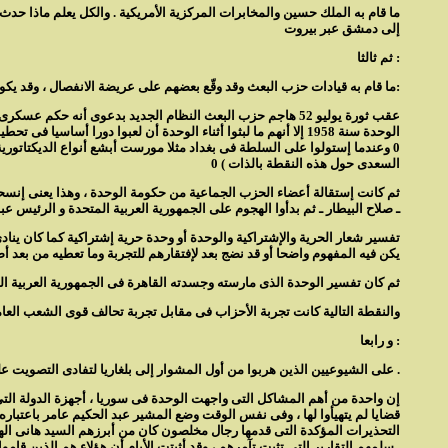
ما قام به الملك حسين والمخابرات المركزية الأمريكية . والكل يعلم ماذا ح
إلى دمشق عبر بيروت
ثم ثالثا :
ما قام به قيادات حزب البعث وقد وقّع بعضهم على عريضة الانفصال ، وقد يكون من المفيد ولتنشيط الذاكرة أن أضع السطور التالية تحت أنظار القارىء الكريم لمجرد إلقاء ضوء كاشف على رؤيتهم لثورة يوليو:
عقب ثورة يوليو 52 هاجم حزب البعث النظام الجديد بدعوى أنه ح
الوحدة سنة 1958 إلا أنهم ما لبثوا أثناء الوحدة أن لعبوا دورا
0 وعندما إستولوا على السلطة فى بغداد مثلا مورست أبشع أنواع الديكتاتورية
السعدى حول هذه النقطة بالذات ) 0
ثم كانت إستقالة أعضاء الحزب الجماعية من حكومة الوحدة ، وهذا يعنى إنسحا
ـ صلاح البيطار ـ ثم بدأوا الهجوم على الجمهورية العربية المتحدة و الرئيس عب
يكن فيه المفهوم واضحا أو قد نضج بعد لإفتقارهم للتجربة وما تعطيه من بعد أص
ثم كان تفسير الوحدة الذى مارسته وجسدته القاهرة فى الجمهورية العربية ال
والنقطة التالية كانت تجربة الأحزاب فى مقابل تجربة تحالف قوى الشعب العامل 0 ومناداة البعث بتعدد الأحزاب تحت شعار \" الحزب القائد \" ـ البعث ـ ثم حينما يتمكن من السلطة يتخذ شعار آخر \" الحزب الو
و رابعا :
على الشيوعيين الذين هربوا من أول المشوار إلى بلغاريا لتفادى التصويت على قيام الوحدة فى المجلس النيابى السورى .
إن واحدة من أهم المشاكل التى واجهت الوحدة فى سوريا ، أجهزة الدولة ال
قضايا لم يتهيأوا لها ، وفى نفس الوقت وضع المشير عبد الحكيم عامر باعتبار
التحذيرات المؤكدة التى قدمها رجال مخلصون كان من أبرزهم السيد هانى اله
سلمهم التقارير التى تثبت تآمرهم ، وقد أثبتت الأيام أن هؤلاء هم الذين قاموا بمؤامرة الانفصال .