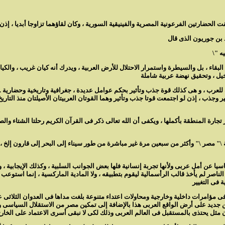
قاء ، بل والسيطرة واستمرار الاحتلال للأرض العربية ، ويدرك أنه كيان غريب ، والكيان
للعرب ، و هى كذلك قوة جذب وتأثير بحكم عوامل عديدة ، جغرافية وتاريخية وحضارية .
ر وجذب ، إذن لو اجتمعت قوتا جذب وتأثير وهما القوتان العربيتان الأصيلتان منذ التار
 تجارة المنطقة بأكملها ، ويكفى أن الله تعالى ذكر فى القرآن الكريم رحلتا الشتاء وال
\" وأكثر من سبعين مرة غير مباشرة من طور سيناء إلى البحر إلى قارون إلخ ، وهذا
يا عن أمل عربى ولأنها تجربة إنسانية فلها بعض الجوانب السلبية ، وكذلك الإيجابية ، 
هى ليست تجربة قوالب ـ لأن عبد الناصر لم يأخذ قالب الرأسمالية ليقوم بتطبيقه ، ولا المادية المار
من جديد على أرض الواقع العربى هذا بالإضافة إلى تمكين مصر من الاستقلال السياسى وا