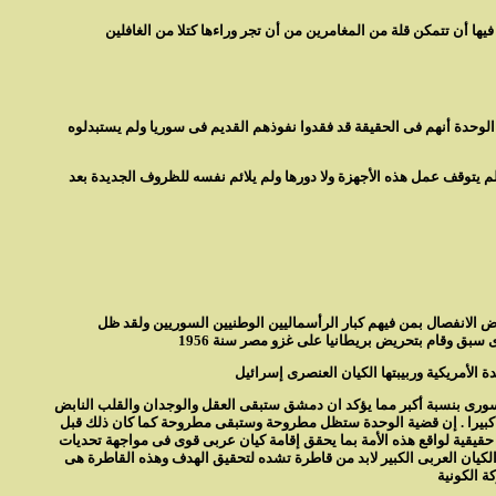
وحدة أنهم فى الحقيقة قد فقدوا نفوذهم القديم فى سوريا ولم يستبدلوه
ة بدعوى الحفاظ على سوريا ، ولم يتوقف عمل هذه الأجهزة ولا دورها ولم يلائم نفسه للظروف الجديدة بعد
ض الانفصال بمن فيهم كبار الرأسماليين الوطنيين السوريين ولقد ظل
السورى بنسبة أكبر مما يؤكد ان دمشق ستبقى العقل والوجدان والقلب النابض
دان كبيرا . إن قضية الوحدة ستظل مطروحة وستبقى مطروحة كما كان ذلك قبل
 حقيقية لواقع هذه الأمة بما يحقق إقامة كيان عربى قوى فى مواجهة تحديات
ا الكيان العربى الكبير لابد من قاطرة تشده لتحقيق الهدف وهذه القاطرة هى