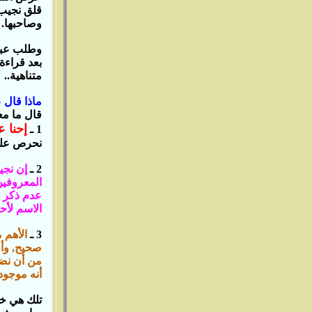
قلق نجيب 
وصاحبها‏.‏
وطلب عبدا
بعد قراءة
متناهية‏..‏
ماذا قال 
قال ما معنا
إحنا 
نحرص علي
إن نجيب
المعروفين
عدم ذكر ال
الاسم لأحد
الأهم م
صحيح‏,‏ و
من أن نضع 
أنه موجود 
تلك هي خل