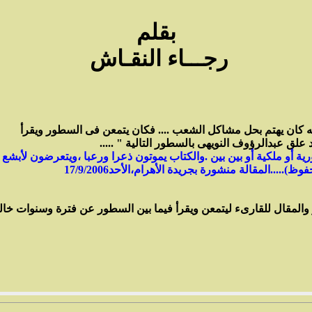
بقلم
رجـــاء النقـاش
ه كان يهتم بحل مشاكل الشعب .... فكان يتمعن فى السطور ويقرأ
 علق عبدالرؤوف النويهى بالسطور التالية " .....
ة أو ملكية أو بين بين .
والكتاب يموتون ذعرا ورعبا ،ويتعرضون لأبشع
.المقالة منشورة بجريدة الأهرام،الأحد17/9/2006
 والمقال للقارىء ليتمعن ويقرأ فيما بين السطور عن فترة وسنوات خا