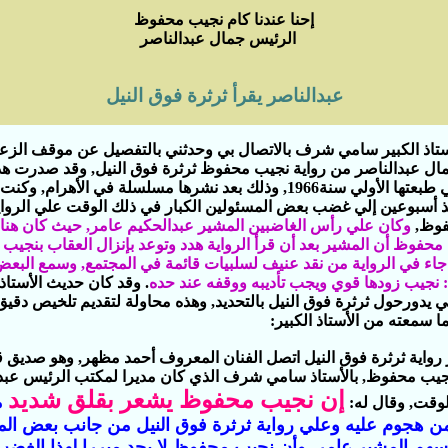
إحنا عندنا كام نجيب محفوظ
الرئيس جمال عبدالناصر
عبدالناصر يقرأ ثرثرة فوق النيل
تاذ الكبير سامي شرف بالاتصال بي وحدثني بالتفصيل عن موقف الزع
ال عبدالناصر من رواية نجيب محفوظ ثرثرة فوق النيل‏,‏ وقد صدرت ه
الرواية في طبعتها الأولي سنة‏1966,‏ وذلك بعد نشرها مسلسلة في الأهرام‏,‏ وك
 أسبوعين إلي غضب بعض المسئولين الكبار في ذلك الوقت علي الروا
وظ‏,‏
وكان علي رأس الغاضبين المشير عبدالحكيم عامر‏,‏ حيث كان هن
 محفوظ أن المشير بعد أن قرأ الرواية هدد وتوعد بإنزال العقاب بنجي
اء في الرواية من نقد عنيف لسلبيات قائمة في المجتمع‏,‏ وسمع البع
:‏ نجيب زودها قوي ويجب
تأديبه ووقفه عند حده‏
.‏ وقد كان حديث الأستا
دورحول ثرثرة فوق النيل بالتحديد‏,‏ وهذه محاولة لتقديم تلخيص دقيق 
 سمعته من الأستاذ الكبير‏:‏
رواية ثرثرة فوق النيل اتصل الفنان المعروف أحمد مظهر‏,‏ وهو صديق 
يب محفوظ‏,‏ بالأستاذ سامي شرف الذي كان مديرا لمكتب الرئيس عبد
إن نجيب محفوظ يشعر بقلق شديد
م
قت‏,‏ وقال له‏:‏
 هجوم عليه وعلي رواية ثرثرة فوق النيل من جانب بعض الم
هم المشير عامر‏,‏ وأن نجيب محفوظ لا يجد مبررا لهذا الغض