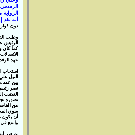
الرسمي ع
الرواية 
أنه نقد 
دون كوارث
وطلب الف
الرئيس عبد
كما كان و
الاتصالات
عهد الوفد 
استجاب ا
النيل علي
بين عدد م
نصر رئيس 
الغضب إلي
تصوره نج
من الغاضب
سوي المصا
أن يكون م
واسع في ذ
عرض السي