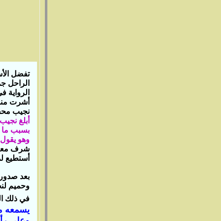
تفضل الأس
الراحل جم
أشرت منذ
نجيب محف
أبلغ نجيب
بسبب ما ج
وهو يقول‏
شرف معي ي
أستطيع لما
بعد صدور 
وحميم لنج
في ذلك الو
يسمعه من
وعلي رأس