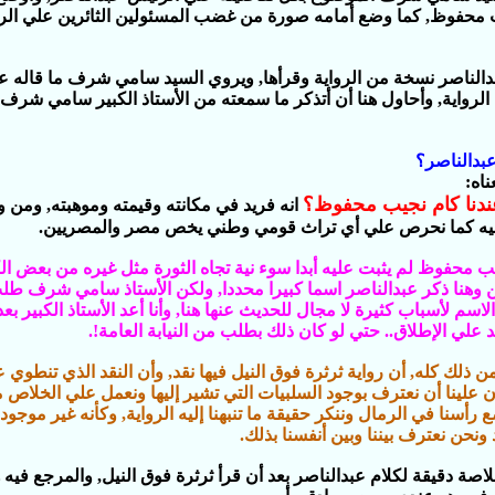
محفوظ‏,‏ كما وضع أمامه صورة من غضب المسئولين الثائرين علي الرو
لناصر نسخة من الرواية وقرأها‏,‏ ويروي السيد سامي شرف ما قاله ع
 الرواية‏,‏ وأحاول هنا أن أتذكر ما سمعته من الأستاذ الكبير سامي شرف
عبدالناصر؟
ه‏:‏
عندنا كام نجيب محفوظ؟
انه فريد في مكانته وقيمته وموهبته‏,‏ ومن و
ه كما نحرص علي أي تراث قومي وطني يخص مصر والمصريين‏.‏
 محفوظ لم يثبت عليه أبدا سوء نية تجاه الثورة مثل غيره من بعض ال
 وهنا ذكر عبدالناصر اسما كبيرا محددا‏,‏ ولكن الأستاذ سامي شرف ط
اسم لأسباب كثيرة لا مجال للحديث عنها هنا‏,‏ وأنا أعد الأستاذ الكبير بع
 علي الإطلاق‏..‏ حتي لو كان ذلك بطلب من النيابة العامة‏!.‏
ن ذلك كله‏,‏ أن رواية ثرثرة فوق النيل فيها نقد‏,‏ وأن النقد الذي تنطوي ع
أن علينا أن نعترف بوجود السلبيات التي تشير إليها ونعمل علي الخلاص من
رأسنا في الرمال وننكر حقيقة ما تنبهنا إليه الرواية‏,‏ وكأنه غير موجود‏.
ونحن نعترف بيننا وبين أنفسنا بذلك‏.‏
اصة دقيقة لكلام عبدالناصر بعد أن قرأ ثرثرة فوق النيل‏,‏ والمرجع فيه 