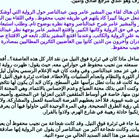
 وهو عندي مرجع صادق وأمين‏.‏
ان هناك لقاء بين المشير عامر وبين عبدالناصر حول الرواية التي أوشك
شعل حريقا كبيرا كاد يلتهم في طريقه نجيب محفوظ‏..‏ وفي اللقاء بين ا
 والمشير عامر شرح عبدالناصر وجهة نظره بوضوح تام‏,‏ وطلب استبعاد
ي في حق الرواية وكاتبها الكبير‏.‏ واقتنع المشير عامر بوجهة نظر عبدال
علي الرواية والكاتب‏,‏ وعندما اقتنع المشير بذلك‏,‏ تابعه في الاقتناع 
ن وآخرون من الذين كانوا بين الغاضبين الثائرين المطالبين بمصادرة ا
جيب محفوظ‏.‏
ساءل ماذا كان في ثرثرة فوق النيل من نقد اثار كل هذه العاصفة؟‏..‏ أف
 سمعته من نجيب محفوظ في حواراتي معه‏,‏ حيث يقول‏:‏ ظهرت رواية ث
 في عز مجد عبدالناصر‏,‏ وفي وقت كان فيه الإعلام الرسمي يحاول ليل 
ر الثورة والنظام وانعدام السلبيات والأخطاء‏,‏ فجاءت ثرثرة فوق النيل ل
ية كانت قد بدأت تطل برأسها علي السطح‏,‏ وكان لابد أن يكون لها نتائجه
 وكنت أعني بذلك محنة الضياع وعدم الإحساس بالانتماء‏,‏ وهي المحنة الت
ون منها‏,‏ خاصة في أوساط المثقفين الذين انعزلوا عن المجتمع‏,‏ وأصبحو
 شبه غيبوبة‏,‏ فلا أحد يعطيهم الفرصة المناسبة للعمل والمشاركة‏,‏ ولا
ي رؤية الطرق الصحيحة‏,‏ وفي المرة الوحيدة التي حاولوا فيها أن يعرفو
كبوا حادثة رهيبة في شارع الهرم‏,‏ ولاذوا بالفرار‏.‏
ا جاء في ثرثرة فوق النيل‏,‏ وقد كانت شجاعة من نجيب محفوظ أن يع
ات‏,‏ وكانت شجاعة أكبر من عبدالناصر أن يقول عن الرواية إنها صادقة‏,
ستفيد من هذا النقد السديد الخالي من سوء النية‏.‏