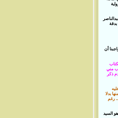
اية
بدالناصر
 بدقة
اجبنا أن
كتاب
لب مني
دم ذكر
ليه
ها بدلا
.‏ رغم
هو السيد