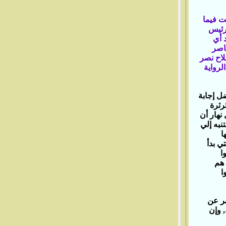
ت فيما
لرئيس
 أي
ناصر
صلاح نصر
لرواية
ضل إجابة
رثرة
نهار أن
تنبه إلي
ا
ي بدأ
ا
 هم
ا
بر عن
‏ وإن