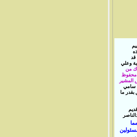
يم
ذه
نت قد
ية وعلي
اك من
ب محفوظ
ض المشير
ذ سامي
بقدر ما
قديم
الناصر
ما
سئولين
ب