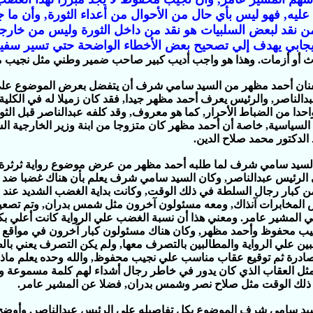
ليه‏,‏ فهو ليس بأي حال من الأحوال من أعداء الثورة‏,‏ وأن ما 
من نقد لبعض السلبيات هو نقد من داخل الثورة وليس من خارجها‏
إيجابي يهدف إلي تصحيح بعض الأخطاء الواضحة حتي تسير سفين
 أو أزمات‏.‏ وهذا هو واجب أديب كبير صاحب ضمير وطني مثل نجيب م
نان أحمد مظهر من السيد سامي شرف أن يتفضل بعرض الموضوع عل
الناصر‏,‏ والرئيس يعرف أحمد مظهر جيدا‏,‏ فقد كان زميلا له في الكلية ال
احدا من الضباط الأحرار‏,‏ كما هو معروف‏,‏ وقد كلفه عبدالناصر قبل الث
 السياسية‏,‏ خاصة أن أحمد مظهر كان متزوجا من ابنة وزير الخارجية ا
الدكتور محمد صلاح الدين‏.‏
لسيد سامي شرف لما طلبه أحمد مظهر من عرض موضوع رواية ثرثرة
 الرئيس عبدالناصر‏,‏ وكان السيد سامي شرف يعلم بأن هناك غضبا ضد ا
ن كبار رجال السلطة في ذلك الوقت‏,‏ وكانت بداية الغضب الشديد عند 
المخابرات آنذاك‏,‏ ومعه مسئولون آخرون مثل شمس بدران‏,‏ وتم تصعي
 المشير عامر‏.‏ ومعني هذا أن نسبة الغضب علي الرواية كانت أعلي بك
يب محفوظ وأحمد مظهر‏,‏ وكان هناك مسئولون كبار آخرون في مواقع 
ين علي الرواية والمطالبين بالتصرف معها‏,‏ ولم يكن التصرف يعني بال
درة ثم توقيع عقاب مناسب علي نجيب محفوظ‏,‏ والله وحده يعلم ماذا
ثل العقاب الذي كان يدور في خاطر رجال أشداء لهم كلمة مسموعة و
لك الوقت مثل صلاح نصر وشمس بدران‏,‏ فضلا عن المشير عامر‏.‏
د سامي شرف الموضوع بكل تفاصيله علي الرئيس عبدالناصر‏,‏ وأوضح