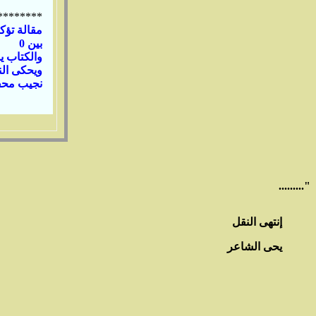
********
مقالة تؤك
بين 0
والكتاب ي
ويحكى ال
نجيب محفوظ)0000المقالة منشورة بجريدة ا
عبد
........."
إنتهى النقل
يحى الشاعر