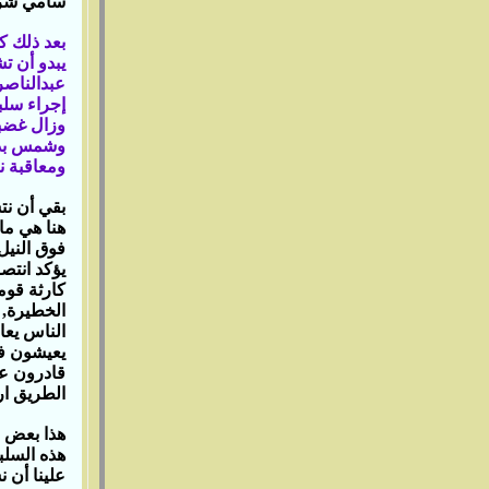
سامي شرف
بعد ذلك ك
يبدو أن ت
عبدالناصر
إجراء سلب
وزال غضبه 
وشمس بدرا
ومعاقبة ن
بقي أن نت
هنا هي ما
فوق النيل
يؤكد انتصا
كارثة قوم
الخطيرة‏,‏
الناس يعان
يعيشون في
قادرون عل
الطريق ارت
هذا بعض م
هذه السلبي
علينا أن ن