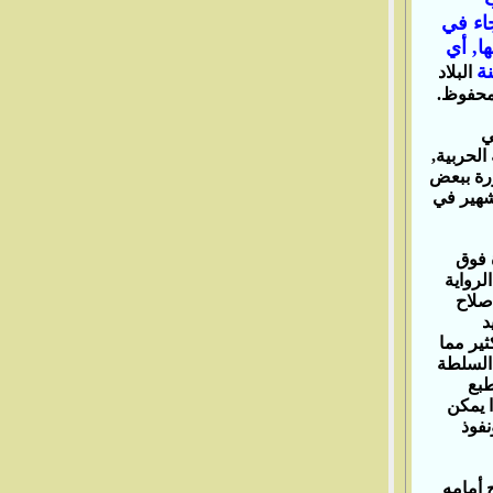
جاء في
,‏ أي
ة
البلاد
حفوظ‏.‏
ي
حربية‏,‏
ورة ببعض
لشهير في
 فوق
لرواية
صلاح
د
ثير مما
السلطة
طبع
 يمكن
نفوذ
 أمامه