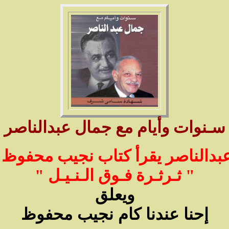
سـنوات وأيام مع جمال عبدالناصر
عبدالناصر يقرأ كتاب نجيب محفوظ
" ثـرثـرة فـوق الـنـيـل "
ويعلق
إحنا عندنا كام نجيب محفوظ